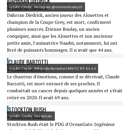
DAHRRAN DIEDRICK
Crédit: Credit: Instagram @etienneboulay22
Dahrran Diedrick, ancien joueur des Alouettes et
champion de la Coupe Grey, est mort, confirment
plusieurs sources. Étienne Boulay, un ancien
coéquipier, ainsi que les Alouettes et son ancienne
petite amie, l'animatrice Naadei, notamment, lui ont
livré de puissants hommages. Il n'avait que 44 ans.
CLAUDE BARZOTTI
Crédit: Credit: Wikipedia/Kevindax1809/CC BY-SA 4.0
Le chanteur d'émotions, comme il se décrivait, Claude
Barzotti, est mort entouré de ses proches. Il
combattait un cancer depuis quelques années et s'était
retiré en 2020. Il avait 69 ans.
STOCKTON RUSH
Crédit: Credit: OceanGate
Stockton Rush était le PDG d'OceanGate. Ingénieur