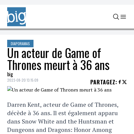
Skip to content
DIAPORAMAS
Un acteur de Game of
Thrones meurt à 36 ans
big
2023-08-20 13:15:09
PARTAGEZ
:
Darren Kent, acteur de Game of Thrones,
décède à 36 ans. Il est également apparu
dans Snow White and the Huntsman et
Dungeons and Dragons: Honor Among