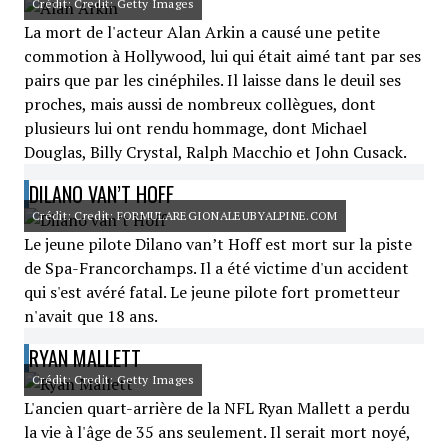
Crédit: Credit: Getty Images
La mort de l'acteur Alan Arkin a causé une petite
commotion à Hollywood, lui qui était aimé tant par ses
pairs que par les cinéphiles. Il laisse dans le deuil ses
proches, mais aussi de nombreux collègues, dont
plusieurs lui ont rendu hommage, dont Michael
Douglas, Billy Crystal, Ralph Macchio et John Cusack.
DILANO VAN’T HOFF
Crédit: Credit: FORMULAREGIONALEUBYALPINE.COM
Le jeune pilote Dilano van’t Hoff est mort sur la piste
de Spa-Francorchamps. Il a été victime d'un accident
qui s'est avéré fatal. Le jeune pilote fort prometteur
n'avait que 18 ans.
RYAN MALLETT
Crédit: Credit: Getty Images
L'ancien quart-arrière de la NFL Ryan Mallett a perdu
la vie à l'âge de 35 ans seulement. Il serait mort noyé,