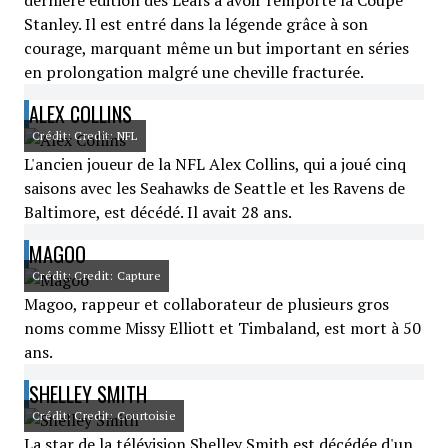
dernière édition des Leafs à avoir remporté la Coupe
Stanley. Il est entré dans la légende grâce à son
courage, marquant même un but important en séries
en prolongation malgré une cheville fracturée.
ALEX COLLINS
Crédit: Credit: NFL
L'ancien joueur de la NFL Alex Collins, qui a joué cinq
saisons avec les Seahawks de Seattle et les Ravens de
Baltimore, est décédé. Il avait 28 ans.
MAGOO
Crédit: Credit: Capture
Magoo, rappeur et collaborateur de plusieurs gros
noms comme Missy Elliott et Timbaland, est mort à 50
ans.
SHELLEY SMITH
Crédit: Credit: Courtoisie
La star de la télévision Shelley Smith est décédée d'un