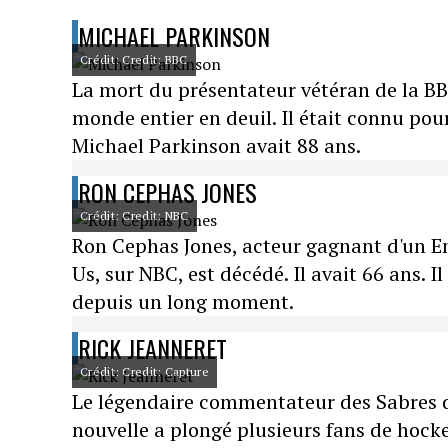
MICHAEL PARKINSON
Crédit: Credit: BBC
La mort du présentateur vétéran de la B
monde entier en deuil. Il était connu pou
Michael Parkinson avait 88 ans.
RON CEPHAS JONES
Crédit: Credit: NBC
Ron Cephas Jones, acteur gagnant d'un E
Us, sur NBC, est décédé. Il avait 66 ans. 
depuis un long moment.
RICK JEANNERET
Crédit: Credit: Capture
Le légendaire commentateur des Sabres de
nouvelle a plongé plusieurs fans de hock