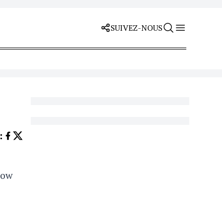
SUIVEZ-NOUS
Z
:
now