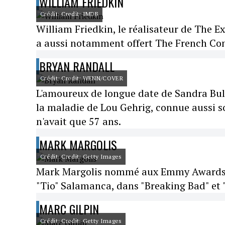
WILLIAM FRIEDKIN
Crédit: Credit: IMDB
William Friedkin, le réalisateur de The Ex
a aussi notamment offert The French Con
BRYAN RANDALL
Crédit: Credit: WENN/COVER
L'amoureux de longue date de Sandra Bullo
la maladie de Lou Gehrig, connue aussi s
n'avait que 57 ans.
MARK MARGOLIS
Crédit: Credit: Getty Images
Mark Margolis nommé aux Emmy Awards po
"Tio" Salamanca, dans "Breaking Bad" et "B
MARC GILPIN
Crédit: Credit: Getty Images