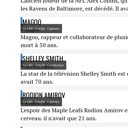
L'ancien joueur de la NFL Alex Collins, qu
les Ravens de Baltimore, est décédé. Il av
MAGOO
Crédit: Credit: Capture
Magoo, rappeur et collaborateur de plus
mort à 50 ans.
SHELLEY SMITH
Crédit: Credit: Courtoisie
La star de la télévision Shelley Smith est
avait 70 ans.
RODION AMIROV
Crédit: Credit: Capture
L'espoir des Maple Leafs Rodion Amirov e
cerveau. il n'avait que 21 ans.