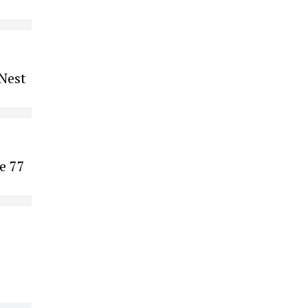
 Nest
e 77