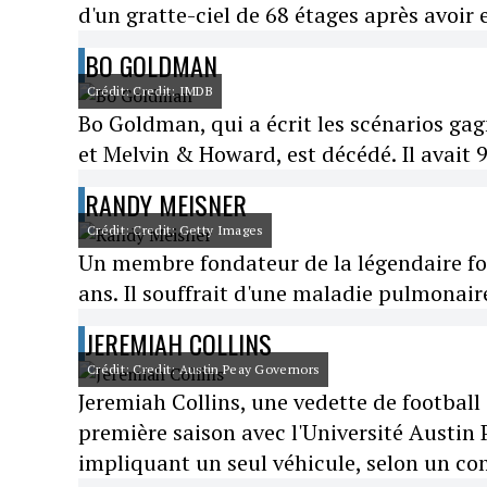
d'un gratte-ciel de 68 étages après avoir
BO GOLDMAN
Crédit: Credit: IMDB
Bo Goldman, qui a écrit les scénarios ga
et Melvin & Howard, est décédé. Il avait 
RANDY MEISNER
Crédit: Credit: Getty Images
Un membre fondateur de la légendaire for
ans. Il souffrait d'une maladie pulmonair
JEREMIAH COLLINS
Crédit: Credit: Austin Peay Governors
Jeremiah Collins, une vedette de football
première saison avec l'Université Austin 
impliquant un seul véhicule, selon un co