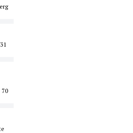
berg
 31
e 70
te