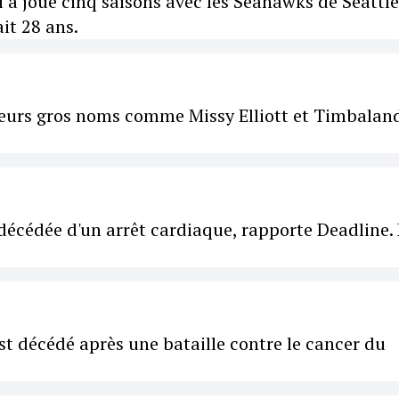
i a joué cinq saisons avec les Seahawks de Seattle
ait 28 ans.
ieurs gros noms comme Missy Elliott et Timbaland
 décédée d'un arrêt cardiaque, rapporte Deadline. 
st décédé après une bataille contre le cancer du