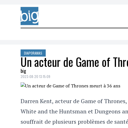
Skip to content
DIAPORAMAS
Un acteur de Game of Thr
big
2023-08-20 13:15:09
Darren Kent, acteur de Game of Thrones,
White and the Huntsman et Dungeons an
souffrait de plusieurs problèmes de sant