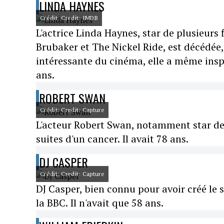
LINDA HAYNES
Crédit: Credit: IMDB
L'actrice Linda Haynes, star de plusieu
Brubaker et The Nickel Ride, est décédée, 
intéressante du cinéma, elle a même inspi
ans.
ROBERT SWAN
Crédit: Credit: Capture
L'acteur Robert Swan, notamment star de
suites d'un cancer. Il avait 78 ans.
DJ CASPER
Crédit: Credit: Capture
DJ Casper, bien connu pour avoir créé le 
la BBC. Il n'avait que 58 ans.