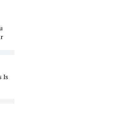
u
ir
 Is