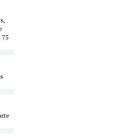
s,
e
t 75
es
orte