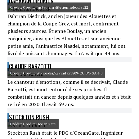
DAHRRAN DIEDRICK
Crédit: Credit: Instagram @etienneboulay22
Dahrran Diedrick, ancien joueur des Alouettes et
champion de la Coupe Grey, est mort, confirment
plusieurs sources. Étienne Boulay, un ancien
coéquipier, ainsi que les Alouettes et son ancienne
petite amie, l'animatrice Naadei, notamment, lui ont
livré de puissants hommages. Il n'avait que 44 ans.
CLAUDE BARZOTTI
Crédit: Credit: Wikipedia/Kevindax1809/CC BY-SA 4.0
Le chanteur d'émotions, comme il se décrivait, Claude
Barzotti, est mort entouré de ses proches. Il
combattait un cancer depuis quelques années et s'était
retiré en 2020. Il avait 69 ans.
STOCKTON RUSH
Crédit: Credit: OceanGate
Stockton Rush était le PDG d'OceanGate. Ingénieur