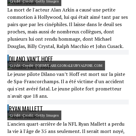
Crédit: Credit: Getty Images
La mort de l'acteur Alan Arkin a causé une petite
commotion à Hollywood, lui qui était aimé tant par ses
pairs que par les cinéphiles. Il laisse dans le deuil ses
proches, mais aussi de nombreux collègues, dont
plusieurs lui ont rendu hommage, dont Michael
Douglas, Billy Crystal, Ralph Macchio et John Cusack.
DILANO VAN’T HOFF
Crédit: Credit: FORMULAREGIONALEUBYALPINE.COM
Le jeune pilote Dilano van’t Hoff est mort sur la piste
de Spa-Francorchamps. Il a été victime d'un accident
qui s'est avéré fatal. Le jeune pilote fort prometteur
n'avait que 18 ans.
RYAN MALLETT
Crédit: Credit: Getty Images
L'ancien quart-arrière de la NFL Ryan Mallett a perdu
la vie à l'âge de 35 ans seulement. Il serait mort noyé,