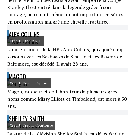
dernière édition des Leafs à avoir remporté la Coupe
Stanley. Il est entré dans la légende grâce à son
courage, marquant même un but important en séries
en prolongation malgré une cheville fracturée.
ALEX COLLINS
Crédit: Credit: NFL
L'ancien joueur de la NFL Alex Collins, qui a joué cinq
saisons avec les Seahawks de Seattle et les Ravens de
Baltimore, est décédé. Il avait 28 ans.
MAGOO
Crédit: Credit: Capture
Magoo, rappeur et collaborateur de plusieurs gros
noms comme Missy Elliott et Timbaland, est mort à 50
ans.
SHELLEY SMITH
Crédit: Credit: Courtoisie
La star de la télévision Shelley Smith est décédée d'un