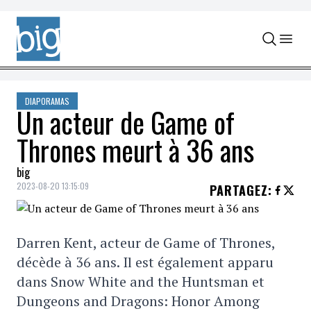
Skip to content
DIAPORAMAS
Un acteur de Game of
Thrones meurt à 36 ans
big
2023-08-20 13:15:09
PARTAGEZ
:
Darren Kent, acteur de Game of Thrones,
décède à 36 ans. Il est également apparu
dans Snow White and the Huntsman et
Dungeons and Dragons: Honor Among