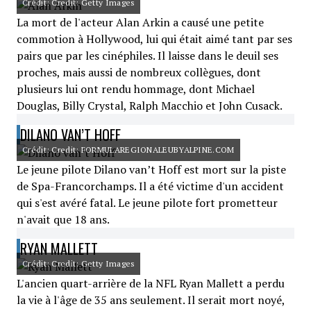
Crédit: Credit: Getty Images
La mort de l'acteur Alan Arkin a causé une petite
commotion à Hollywood, lui qui était aimé tant par ses
pairs que par les cinéphiles. Il laisse dans le deuil ses
proches, mais aussi de nombreux collègues, dont
plusieurs lui ont rendu hommage, dont Michael
Douglas, Billy Crystal, Ralph Macchio et John Cusack.
DILANO VAN’T HOFF
Crédit: Credit: FORMULAREGIONALEUBYALPINE.COM
Le jeune pilote Dilano van’t Hoff est mort sur la piste
de Spa-Francorchamps. Il a été victime d'un accident
qui s'est avéré fatal. Le jeune pilote fort prometteur
n'avait que 18 ans.
RYAN MALLETT
Crédit: Credit: Getty Images
L'ancien quart-arrière de la NFL Ryan Mallett a perdu
la vie à l'âge de 35 ans seulement. Il serait mort noyé,