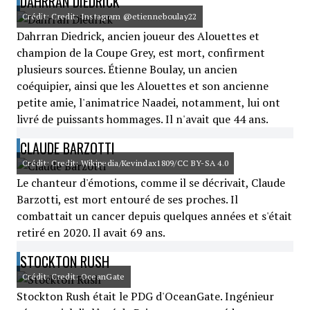
DAHRRAN DIEDRICK
Crédit: Credit: Instagram @etienneboulay22
Dahrran Diedrick, ancien joueur des Alouettes et
champion de la Coupe Grey, est mort, confirment
plusieurs sources. Étienne Boulay, un ancien
coéquipier, ainsi que les Alouettes et son ancienne
petite amie, l'animatrice Naadei, notamment, lui ont
livré de puissants hommages. Il n'avait que 44 ans.
CLAUDE BARZOTTI
Crédit: Credit: Wikipedia/Kevindax1809/CC BY-SA 4.0
Le chanteur d'émotions, comme il se décrivait, Claude
Barzotti, est mort entouré de ses proches. Il
combattait un cancer depuis quelques années et s'était
retiré en 2020. Il avait 69 ans.
STOCKTON RUSH
Crédit: Credit: OceanGate
Stockton Rush était le PDG d'OceanGate. Ingénieur