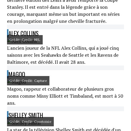
dernière édition des Leafs à avoir remporté la Coupe
Stanley. Il est entré dans la légende grâce à son
courage, marquant même un but important en séries
en prolongation malgré une cheville fracturée.
ALEX COLLINS
Crédit: Credit: NFL
L'ancien joueur de la NFL Alex Collins, qui a joué cinq
saisons avec les Seahawks de Seattle et les Ravens de
Baltimore, est décédé. Il avait 28 ans.
MAGOO
Crédit: Credit: Capture
Magoo, rappeur et collaborateur de plusieurs gros
noms comme Missy Elliott et Timbaland, est mort à 50
ans.
SHELLEY SMITH
Crédit: Credit: Courtoisie
La star de la télévision Shelley Smith est décédée d'un