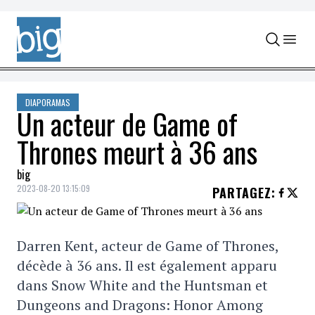
Skip to content
DIAPORAMAS
Un acteur de Game of
Thrones meurt à 36 ans
big
2023-08-20 13:15:09
PARTAGEZ
:
Darren Kent, acteur de Game of Thrones,
décède à 36 ans. Il est également apparu
dans Snow White and the Huntsman et
Dungeons and Dragons: Honor Among