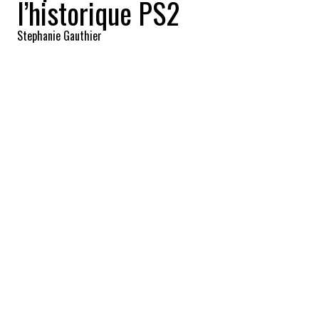
l’historique PS2
Stephanie Gauthier
2024-12-27 15:07:08
PARTAGEZ
:
Crédit: Getty Images
La Nintendo Switch s’est véritablement
démarquée de ses concurrents, à une
époque où les meilleures ventes de consoles
de jeux vidéo se situaient au début des
années 2000.
AUX ÉTATS-UNIS
Crédit: Getty Images
Avec 45,6 millions d’unités vendues, la Nintendo
Switch a officiellement dépassé la légendaire