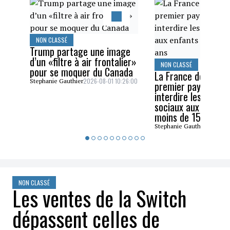
NON CLASSÉ
Trump partage une image
d’un «filtre à air frontalier»
NON CLASSÉ
pour se moquer du Canada
La France devient l
2026-08-01 10:26:00
Stephanie Gauthier
premier pays de l’U
interdire les résea
sociaux aux enfant
moins de 15 ans
2026-07
Stephanie Gauthier
NON CLASSÉ
Les ventes de la Switch
dépassent celles de