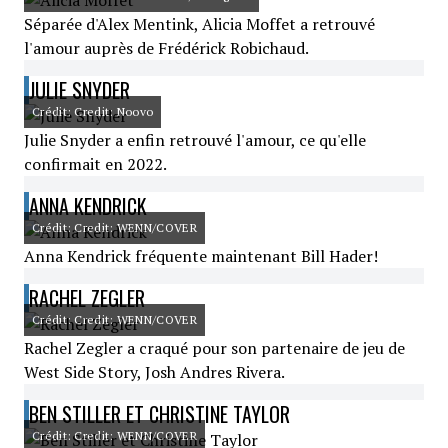
Séparée d'Alex Mentink, Alicia Moffet a retrouvé
l'amour auprès de Frédérick Robichaud.
JULIE SNYDER
Crédit: Credit: Noovo
Julie Snyder a enfin retrouvé l'amour, ce qu'elle
confirmait en 2022.
ANNA KENDRICK
Crédit: Credit: WENN/COVER
Anna Kendrick fréquente maintenant Bill Hader!
RACHEL ZEGLER
Crédit: Credit: WENN/COVER
Rachel Zegler a craqué pour son partenaire de jeu de
West Side Story, Josh Andres Rivera.
BEN STILLER ET CHRISTINE TAYLOR
Crédit: Credit: WENN/COVER