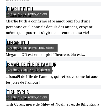
CHARLIE PUTH
Crédit: Credit: WENN/COVER
Charlie Puth a confirmé être amoureux fou d'une
personne qu'il connaît depuis des années, croyant
même qu'il pourrait s'agir de la femme de sa vie!
MEGAN D'OD
Crédit: Credit: Noovo/Productions J
Megan d'OD est en couple! L'heureux élu est...
ISMAËL DE L'ÎLE DE L'AMOUR
Crédit: Credit: TVA/Déferlantes
...Ismaël de L'île de l'amour, qui retrouve donc lui aussi
les joies de l'amour!
TISH CYRUS
Crédit: Credit: WENN/COVER
Tish Cyrus, mère de Miley et Noah, et ex de Billy Ray, a