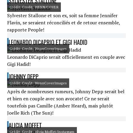
SYLVESTER STALLONE
Crédit: Credit: WENN/COVER
Sylvester Stallone et son ex, soit sa femme Jennifer
Flavin, se seraient réconciliés et de retour ensemble,
rapporte People!
LEONARDO DICAPRIO ET GIGI HADID
Crédit: Credit: WennCoverImages
Leonardo DiCaprio serait officiellement en couple avec
Gigi Hadid!
JOHNNY DEPP
Crédit: Credit: WennCoverImages
Après de nombreuses rumeurs, Johnny Depp serait bel
et bien en couple avec son avocate! Ce ne serait
toutefois pas Camille (Amber Heard), mais plutôt
Joelle Rich (The Sun)!
ALICIA MOFFET
Crédit: Credit: Alicia Moffet/Instagram