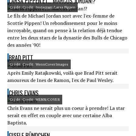
LARSA PIPPEN ET... MARCUS JORDAN!?
Crédit: Credit: Instagram/Larsa Pippen
Le fils de Michael Jordan sort avec l'ex-femme de
Scottie Pippen! Un rebondissement pour le moins
incroyable, quand on pense à la relation déjà tendue
entre les deux stars de la dynastie des Bulls de Chicago
des années '90!
BRAD PITT
Crédit: Credit: WennCoverImages
Après Emily Ratajkowski, voilà que Brad Pitt serait
amoureux de Ines de Ramon, l'ex de Paul Wesley.
CHRIS EVANS
Crédit: Credit: WENN/COVER
Chris Evans ne serait plus un coeur à prendre! La star
serait en effet en couple avec une certaine Alba
Baptista.
GISELE BÜNDCHEN