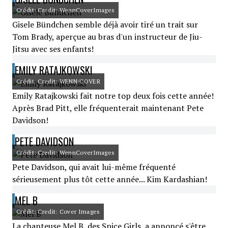
Crédit: Credit: WennCoverImages
Gisele Bündchen semble déjà avoir tiré un trait sur
Tom Brady, aperçue au bras d'un instructeur de Jiu-
Jitsu avec ses enfants!
EMILY RATAJKOWSKI
Crédit: Credit: WENN/COVER
Emily Ratajkowski fait notre top deux fois cette année!
Après Brad Pitt, elle fréquenterait maintenant Pete
Davidson!
PETE DAVIDSON
Crédit: Credit: WennCoverImages
Pete Davidson, qui avait lui-même fréquenté
sérieusement plus tôt cette année... Kim Kardashian!
MEL B
Crédit: Credit: Cover Images
La chanteuse Mel B, des Spice Girls, a annoncé s'être