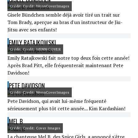
Crédit: Credit: WennCoverImages
Gisele Bündchen semble déjà avoir tiré un trait sur
Tom Brady, aperçue au bras d'un instructeur de Jiu-
Jitsu avec ses enfants!
EMILY RATAJKOWSKI
Crédit: Credit: WENN/COVER
Emily Ratajkowski fait notre top deux fois cette année!
Après Brad Pitt, elle fréquenterait maintenant Pete
Davidson!
PETE DAVIDSON
Crédit: Credit: WennCoverImages
Pete Davidson, qui avait lui-même fréquenté
sérieusement plus tôt cette année... Kim Kardashian!
MEL B
Crédit: Credit: Cover Images
La chanteuse Mel B, des Spice Girls, a annoncé s'être