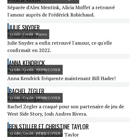
Séparée d'Alex Mentink, Alicia Moffet a retrouvé
l'amour auprès de Frédérick Robichaud.
JULIE SNYDER
Crédit: Credit: Noovo
Julie Snyder a enfin retrouvé l'amour, ce qu'elle
confirmait en 2022.
ANNA KENDRICK
Crédit: Credit: WENN/COVER
Anna Kendrick fréquente maintenant Bill Hader!
RACHEL ZEGLER
Crédit: Credit: WENN/COVER
Rachel Zegler a craqué pour son partenaire de jeu de
West Side Story, Josh Andres Rivera.
BEN STILLER ET CHRISTINE TAYLOR
Crédit: Credit: WENN/COVER