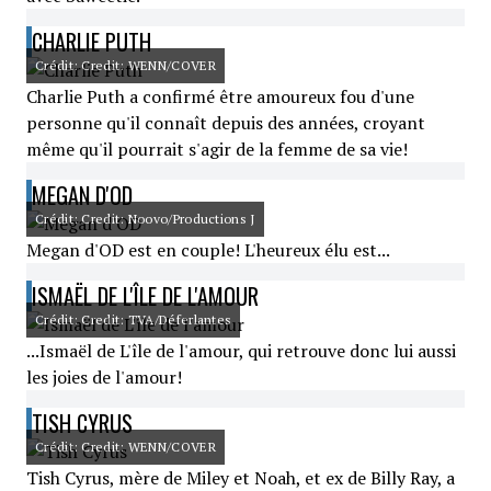
CHARLIE PUTH
Crédit: Credit: WENN/COVER
Charlie Puth a confirmé être amoureux fou d'une
personne qu'il connaît depuis des années, croyant
même qu'il pourrait s'agir de la femme de sa vie!
MEGAN D'OD
Crédit: Credit: Noovo/Productions J
Megan d'OD est en couple! L'heureux élu est...
ISMAËL DE L'ÎLE DE L'AMOUR
Crédit: Credit: TVA/Déferlantes
...Ismaël de L'île de l'amour, qui retrouve donc lui aussi
les joies de l'amour!
TISH CYRUS
Crédit: Credit: WENN/COVER
Tish Cyrus, mère de Miley et Noah, et ex de Billy Ray, a