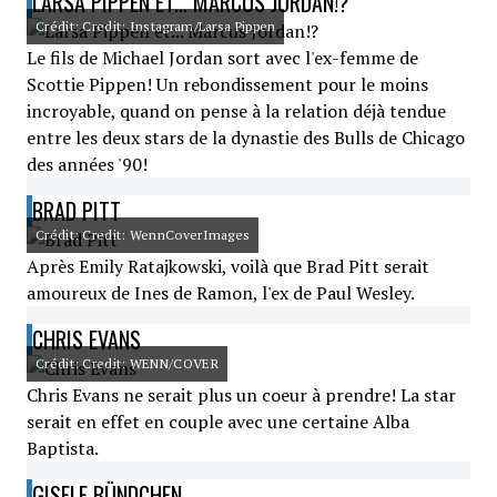
LARSA PIPPEN ET... MARCUS JORDAN!?
Crédit: Credit: Instagram/Larsa Pippen
Le fils de Michael Jordan sort avec l'ex-femme de
Scottie Pippen! Un rebondissement pour le moins
incroyable, quand on pense à la relation déjà tendue
entre les deux stars de la dynastie des Bulls de Chicago
des années '90!
BRAD PITT
Crédit: Credit: WennCoverImages
Après Emily Ratajkowski, voilà que Brad Pitt serait
amoureux de Ines de Ramon, l'ex de Paul Wesley.
CHRIS EVANS
Crédit: Credit: WENN/COVER
Chris Evans ne serait plus un coeur à prendre! La star
serait en effet en couple avec une certaine Alba
Baptista.
GISELE BÜNDCHEN