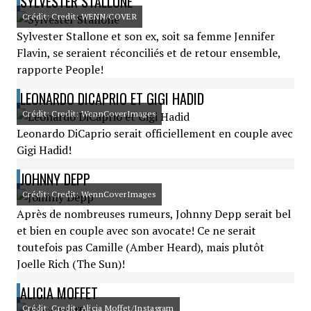
SYLVESTER STALLONE
Crédit: Credit: WENN/COVER
Sylvester Stallone et son ex, soit sa femme Jennifer
Flavin, se seraient réconciliés et de retour ensemble,
rapporte People!
LEONARDO DICAPRIO ET GIGI HADID
Crédit: Credit: WennCoverImages
Leonardo DiCaprio serait officiellement en couple avec
Gigi Hadid!
JOHNNY DEPP
Crédit: Credit: WennCoverImages
Après de nombreuses rumeurs, Johnny Depp serait bel
et bien en couple avec son avocate! Ce ne serait
toutefois pas Camille (Amber Heard), mais plutôt
Joelle Rich (The Sun)!
ALICIA MOFFET
Crédit: Credit: Alicia Moffet/Instagram