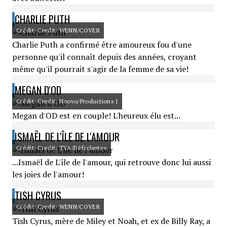
CHARLIE PUTH
Crédit: Credit: WENN/COVER
Charlie Puth a confirmé être amoureux fou d'une
personne qu'il connaît depuis des années, croyant
même qu'il pourrait s'agir de la femme de sa vie!
MEGAN D'OD
Crédit: Credit: Noovo/Productions J
Megan d'OD est en couple! L'heureux élu est...
ISMAËL DE L'ÎLE DE L'AMOUR
Crédit: Credit: TVA/Déferlantes
...Ismaël de L'île de l'amour, qui retrouve donc lui aussi
les joies de l'amour!
TISH CYRUS
Crédit: Credit: WENN/COVER
Tish Cyrus, mère de Miley et Noah, et ex de Billy Ray, a