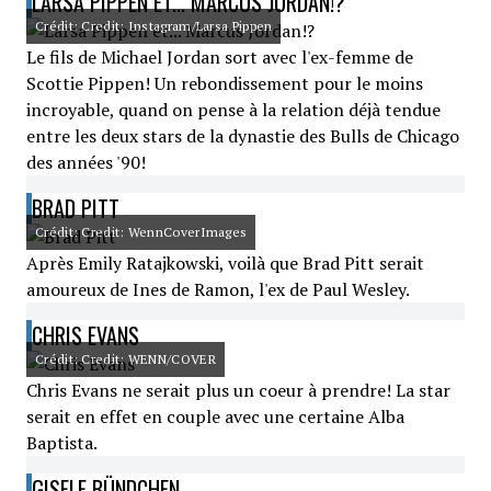
LARSA PIPPEN ET... MARCUS JORDAN!?
Crédit: Credit: Instagram/Larsa Pippen
Le fils de Michael Jordan sort avec l'ex-femme de
Scottie Pippen! Un rebondissement pour le moins
incroyable, quand on pense à la relation déjà tendue
entre les deux stars de la dynastie des Bulls de Chicago
des années '90!
BRAD PITT
Crédit: Credit: WennCoverImages
Après Emily Ratajkowski, voilà que Brad Pitt serait
amoureux de Ines de Ramon, l'ex de Paul Wesley.
CHRIS EVANS
Crédit: Credit: WENN/COVER
Chris Evans ne serait plus un coeur à prendre! La star
serait en effet en couple avec une certaine Alba
Baptista.
GISELE BÜNDCHEN