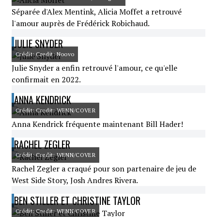
Séparée d'Alex Mentink, Alicia Moffet a retrouvé
l'amour auprès de Frédérick Robichaud.
JULIE SNYDER
Crédit: Credit: Noovo
Julie Snyder a enfin retrouvé l'amour, ce qu'elle
confirmait en 2022.
ANNA KENDRICK
Crédit: Credit: WENN/COVER
Anna Kendrick fréquente maintenant Bill Hader!
RACHEL ZEGLER
Crédit: Credit: WENN/COVER
Rachel Zegler a craqué pour son partenaire de jeu de
West Side Story, Josh Andres Rivera.
BEN STILLER ET CHRISTINE TAYLOR
Crédit: Credit: WENN/COVER