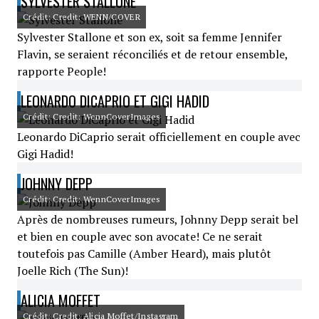
SYLVESTER STALLONE
Crédit: Credit: WENN/COVER
Sylvester Stallone et son ex, soit sa femme Jennifer
Flavin, se seraient réconciliés et de retour ensemble,
rapporte People!
LEONARDO DICAPRIO ET GIGI HADID
Crédit: Credit: WennCoverImages
Leonardo DiCaprio serait officiellement en couple avec
Gigi Hadid!
JOHNNY DEPP
Crédit: Credit: WennCoverImages
Après de nombreuses rumeurs, Johnny Depp serait bel
et bien en couple avec son avocate! Ce ne serait
toutefois pas Camille (Amber Heard), mais plutôt
Joelle Rich (The Sun)!
ALICIA MOFFET
Crédit: Credit: Alicia Moffet/Instagram