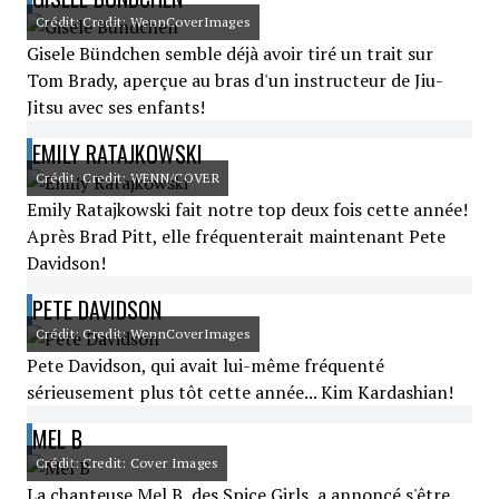
Crédit: Credit: WennCoverImages
Gisele Bündchen semble déjà avoir tiré un trait sur
Tom Brady, aperçue au bras d'un instructeur de Jiu-
Jitsu avec ses enfants!
EMILY RATAJKOWSKI
Crédit: Credit: WENN/COVER
Emily Ratajkowski fait notre top deux fois cette année!
Après Brad Pitt, elle fréquenterait maintenant Pete
Davidson!
PETE DAVIDSON
Crédit: Credit: WennCoverImages
Pete Davidson, qui avait lui-même fréquenté
sérieusement plus tôt cette année... Kim Kardashian!
MEL B
Crédit: Credit: Cover Images
La chanteuse Mel B, des Spice Girls, a annoncé s'être