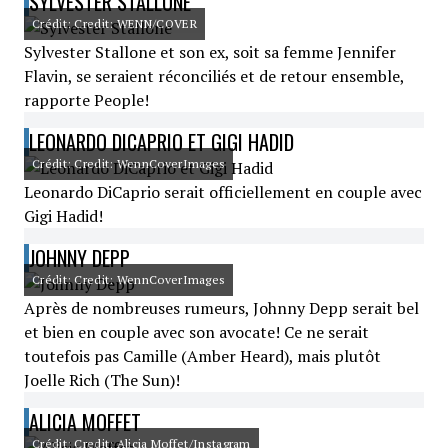
SYLVESTER STALLONE
Crédit: Credit: WENN/COVER
Sylvester Stallone et son ex, soit sa femme Jennifer
Flavin, se seraient réconciliés et de retour ensemble,
rapporte People!
LEONARDO DICAPRIO ET GIGI HADID
Crédit: Credit: WennCoverImages
Leonardo DiCaprio serait officiellement en couple avec
Gigi Hadid!
JOHNNY DEPP
Crédit: Credit: WennCoverImages
Après de nombreuses rumeurs, Johnny Depp serait bel
et bien en couple avec son avocate! Ce ne serait
toutefois pas Camille (Amber Heard), mais plutôt
Joelle Rich (The Sun)!
ALICIA MOFFET
Crédit: Credit: Alicia Moffet/Instagram