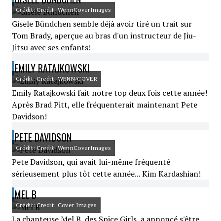
Crédit: Credit: WennCoverImages
Gisele Bündchen semble déjà avoir tiré un trait sur
Tom Brady, aperçue au bras d'un instructeur de Jiu-
Jitsu avec ses enfants!
EMILY RATAJKOWSKI
Crédit: Credit: WENN/COVER
Emily Ratajkowski fait notre top deux fois cette année!
Après Brad Pitt, elle fréquenterait maintenant Pete
Davidson!
PETE DAVIDSON
Crédit: Credit: WennCoverImages
Pete Davidson, qui avait lui-même fréquenté
sérieusement plus tôt cette année... Kim Kardashian!
MEL B
Crédit: Credit: Cover Images
La chanteuse Mel B, des Spice Girls, a annoncé s'être