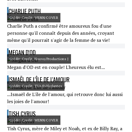
CHARLIE PUTH
Crédit: Credit: WENN/COVER
Charlie Puth a confirmé être amoureux fou d'une
personne qu'il connaît depuis des années, croyant
même qu'il pourrait s'agir de la femme de sa vie!
MEGAN D'OD
Crédit: Credit: Noovo/Productions J
Megan d'OD est en couple! L'heureux élu est...
ISMAËL DE L'ÎLE DE L'AMOUR
Crédit: Credit: TVA/Déferlantes
...Ismaël de L'île de l'amour, qui retrouve donc lui aussi
les joies de l'amour!
TISH CYRUS
Crédit: Credit: WENN/COVER
Tish Cyrus, mère de Miley et Noah, et ex de Billy Ray, a