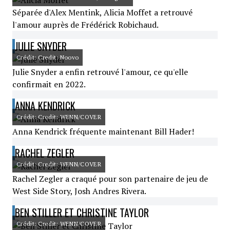
Séparée d'Alex Mentink, Alicia Moffet a retrouvé
l'amour auprès de Frédérick Robichaud.
JULIE SNYDER
Crédit: Credit: Noovo
Julie Snyder a enfin retrouvé l'amour, ce qu'elle
confirmait en 2022.
ANNA KENDRICK
Crédit: Credit: WENN/COVER
Anna Kendrick fréquente maintenant Bill Hader!
RACHEL ZEGLER
Crédit: Credit: WENN/COVER
Rachel Zegler a craqué pour son partenaire de jeu de
West Side Story, Josh Andres Rivera.
BEN STILLER ET CHRISTINE TAYLOR
Crédit: Credit: WENN/COVER