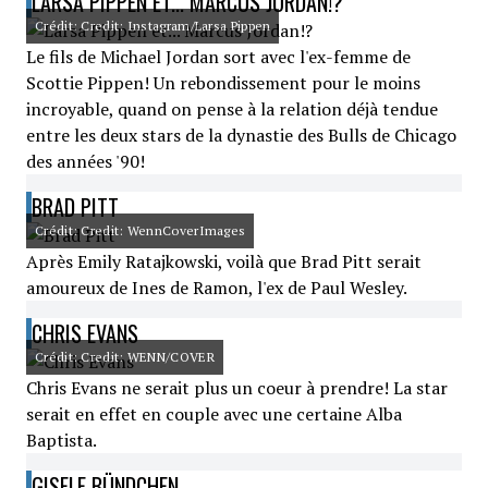
LARSA PIPPEN ET... MARCUS JORDAN!?
Crédit: Credit: Instagram/Larsa Pippen
Le fils de Michael Jordan sort avec l'ex-femme de
Scottie Pippen! Un rebondissement pour le moins
incroyable, quand on pense à la relation déjà tendue
entre les deux stars de la dynastie des Bulls de Chicago
des années '90!
BRAD PITT
Crédit: Credit: WennCoverImages
Après Emily Ratajkowski, voilà que Brad Pitt serait
amoureux de Ines de Ramon, l'ex de Paul Wesley.
CHRIS EVANS
Crédit: Credit: WENN/COVER
Chris Evans ne serait plus un coeur à prendre! La star
serait en effet en couple avec une certaine Alba
Baptista.
GISELE BÜNDCHEN