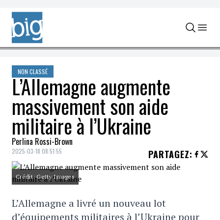
Skip to content
NON CLASSÉ
L’Allemagne augmente
massivement son aide
militaire à l’Ukraine
Perlina Rossi-Brown
2025-03-18 08:51:55
PARTAGEZ
:
Crédit: Getty Images
L’Allemagne a livré un nouveau lot
d’équipements militaires à l’Ukraine pour