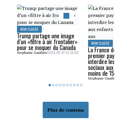
NON CLASSÉ
Trump partage une image
d’un «filtre à air frontalier»
NON CLASSÉ
pour se moquer du Canada
La France devient l
2026-08-01 10:26:00
Stephanie Gauthier
premier pays de l’U
interdire les résea
sociaux aux enfant
moins de 15 ans
2026-07
Stephanie Gauthier
Plus de contenu