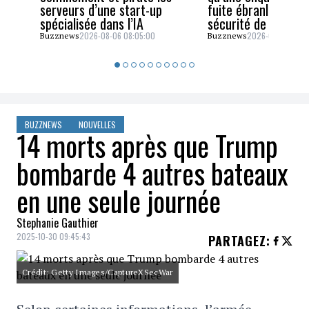
serveurs d’une start-up
fuite ébranle la cel
spécialisée dans l’IA
sécurité de JD Van
2026-08-06 08:05:00
2026-08-05 06:4
Buzznews
Buzznews
BUZZNEWS
NOUVELLES
14 morts après que Trump
bombarde 4 autres bateaux
en une seule journée
Stephanie Gauthier
2025-10-30 09:45:43
PARTAGEZ
:
Crédit: Getty Images/CaptureXSecWar