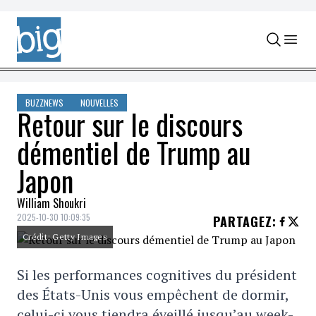
Skip to content
BUZZNEWS
NOUVELLES
Retour sur le discours
démentiel de Trump au
Japon
William Shoukri
2025-10-30 10:09:35
PARTAGEZ
:
Crédit: Getty Images
Si les performances cognitives du président
des États-Unis vous empêchent de dormir,
celui-ci vous tiendra éveillé jusqu’au week-