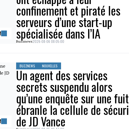
confinement et piraté les
serveurs d’une start-up
spécialisée dans l’IA
M
2026-08-06 08:05:00
Buzznews
BUZZNEWS
NOUVELLES
Un agent des services
secrets suspendu alors
qu’une enquête sur une fui
ébranle la cellule de sécur
de JD Vance
M