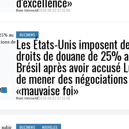
d’excellence»
2026-08-02 07:35:00
Bum Interactif
BUZZNEWS
Les États-Unis imposent d
droits de douane de 25% 
Brésil après avoir accusé L
de mener des négociations
«mauvaise foi»
M
2026-08-02 07:33:00
Bum Interactif
BUZZNEWS
NOUVELLES