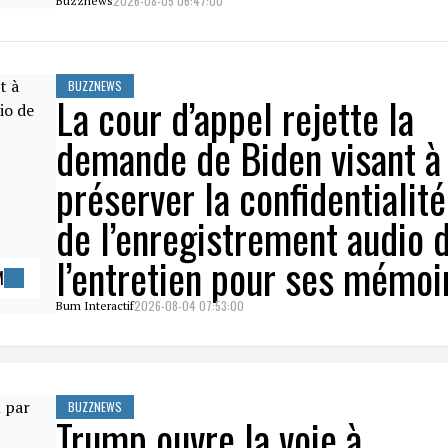
2026-08-05 06:47:00
Buzznews
BUZZNEWS
La cour d’appel rejette la
demande de Biden visant à
préserver la confidentialité
de l’enregistrement audio 
l’entretien pour ses mémoi
M
2026-08-04 07:53:00
Bum Interactif
BUZZNEWS
Trump ouvre la voie à