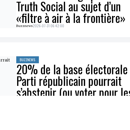
Truth Social au sujet d’un
«filtre à air à la frontière»
2026-07-31 06:42:00
Buzznews
BUZZNEWS
20% de la base électorale
Parti républicain pourrait
s’abstenir (ou voter pour le
démocrates)
2026-07-30 07:14:00
Bum Interactif