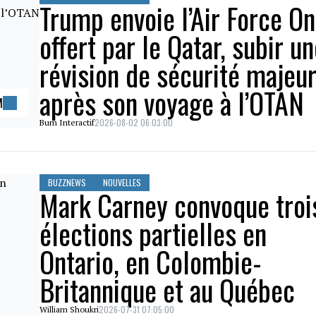
Trump envoie l’Air Force On
offert par le Qatar, subir u
révision de sécurité majeu
après son voyage à l’OTAN
M
2026-08-02 06:03:00
Bum Interactif
BUZZNEWS
NOUVELLES
Mark Carney convoque troi
élections partielles en
Ontario, en Colombie-
Britannique et au Québec
2026-07-31 07:05:00
William Shoukri