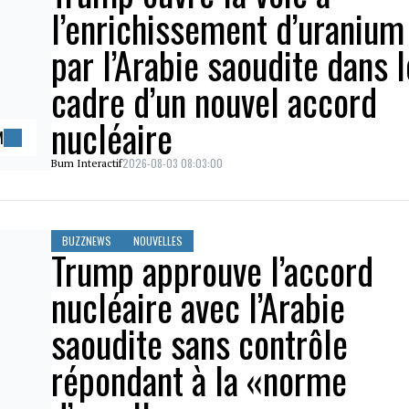
l’enrichissement d’uranium
par l’Arabie saoudite dans l
cadre d’un nouvel accord
nucléaire
M
2026-08-03 08:03:00
Bum Interactif
BUZZNEWS
NOUVELLES
Trump approuve l’accord
nucléaire avec l’Arabie
saoudite sans contrôle
répondant à la «norme