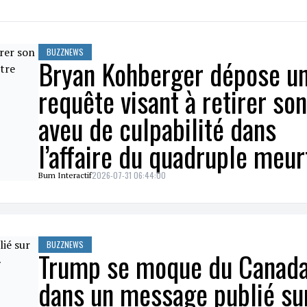
BUZZNEWS
Bryan Kohberger dépose u
requête visant à retirer son
aveu de culpabilité dans
l’affaire du quadruple meur
2026-07-31 06:44:00
Bum Interactif
BUZZNEWS
Trump se moque du Canad
dans un message publié su