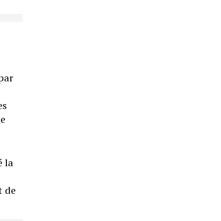
par
es
de
é la
e
t de