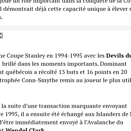
 joué un rôle important dans la conquête de la C
il démontrait déjà cette capacité unique à élever 
.
X!
e Coupe Stanley en 1994-1995 avec les
Devils d
 a brillé dans les moments importants. Dominant
nt québécois a récolté 13 buts et 16 points en 20
 trophée Conn-Smythe remis au joueur le plus uti
 à la suite d’une transaction marquante envoyant
e 1995, il a ensuite été échangé aux Islanders de
 d’être immédiatement envoyé à l’Avalanche du
nt
Wendel Clark
.