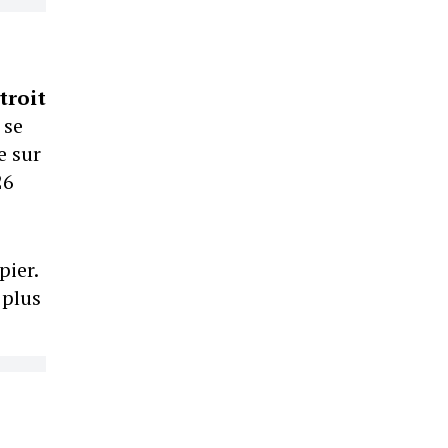
troit
 se
e sur
26
pier.
 plus