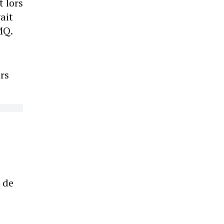
t lors
ait
MQ.
ors
 de