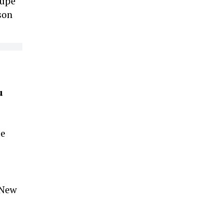
oupe
son
u
le
 New