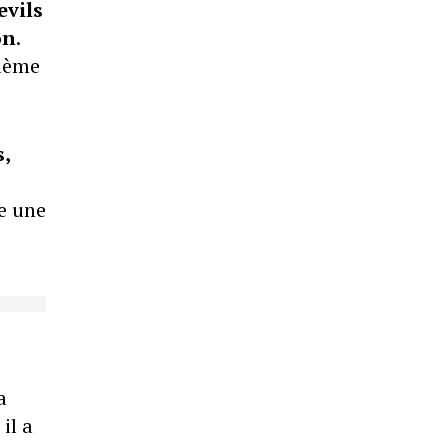
evils
on
.
rième
s,
re une
a
il a