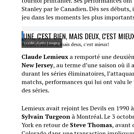
tournoi printanier. Ses performances ont
Stanley par le Canadien. Dès ses débuts, 
jeu dans les moments les plus importants
UNE, C'EST BIEN, MAIS DEUX, C'EST MIEU
Crédit: Getty Images
Claude Lemieux
a remporté une deuxièm
New Jersey
, au terme d’une saison où il
durant les séries éliminatoires, l’attaqua
matchs, performances qui lui ont valu le
des séries.
Lemieux avait rejoint les Devils en 1990
Sylvain Turgeon
à Montréal. Le 3 octobr
York en retour de
Steve Thomas
, avant
Colorado dans une transaction impliqua