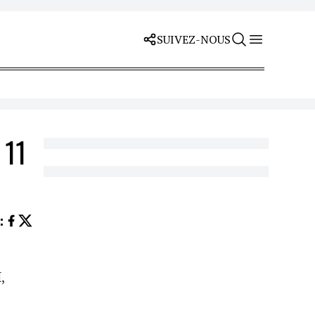
SUIVEZ-NOUS
 11
Z
:
H
,