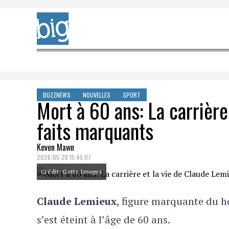
Skip to content
BUZZNEWS
NOUVELLES
SPORT
Mort à 60 ans: La carrière
faits marquants
Keven Mawn
2026-05-28 15:45:07
Crédit: Getty Images
Claude Lemieux
, figure marquante du h
s’est éteint à l’âge de 60 ans.