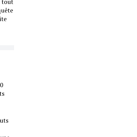
 tout
quête
ite
10
ts
buts