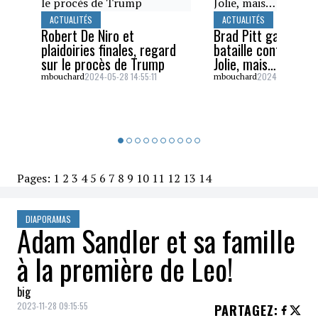
ACTUALITÉS
ACTUALITÉS
Robert De Niro et
Brad Pitt gagne un
plaidoiries finales, regard
bataille contre Ang
sur le procès de Trump
Jolie, mais…
2024-05-28 14:55:11
2024-05-26 16:5
mbouchard
mbouchard
Pages:
1
2
3
4
5
6
7
8
9
10
11
12
13
14
DIAPORAMAS
Adam Sandler et sa famille
à la première de Leo!
big
2023-11-28 09:15:55
PARTAGEZ
: