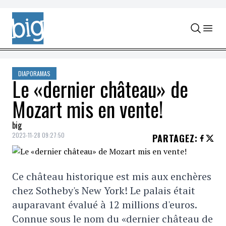
Skip to content
DIAPORAMAS
Le «dernier château» de
Mozart mis en vente!
big
2023-11-28 09:27:50
PARTAGEZ
:
Ce château historique est mis aux enchères
chez Sotheby's New York! Le palais était
auparavant évalué à 12 millions d'euros.
Connue sous le nom du «dernier château de