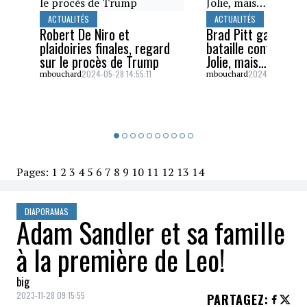
ACTUALITÉS
ACTUALITÉS
Robert De Niro et
Brad Pitt gagne un
plaidoiries finales, regard
bataille contre Ang
sur le procès de Trump
Jolie, mais…
2024-05-28 14:55:11
2024-05-26 16:5
mbouchard
mbouchard
Pages:
1
2
3
4
5
6
7
8
9
10
11
12
13
14
DIAPORAMAS
Adam Sandler et sa famille
à la première de Leo!
big
2023-11-28 09:15:55
PARTAGEZ
: