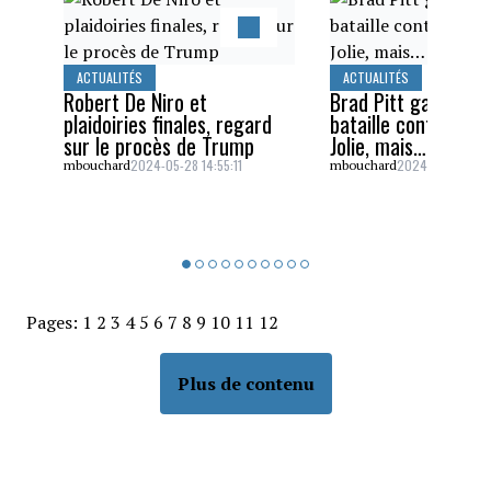
ACTUALITÉS
ACTUALITÉS
Robert De Niro et
Brad Pitt gagne un
plaidoiries finales, regard
bataille contre Ang
sur le procès de Trump
Jolie, mais…
2024-05-28 14:55:11
2024-05-26 16:5
mbouchard
mbouchard
Pages:
1
2
3
4
5
6
7
8
9
10
11
12
Plus de contenu