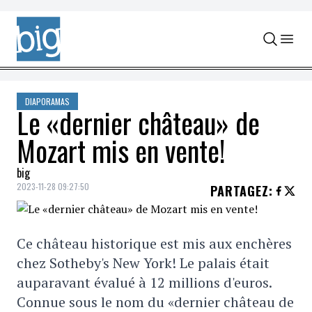
Skip to content
DIAPORAMAS
Le «dernier château» de
Mozart mis en vente!
big
2023-11-28 09:27:50
PARTAGEZ
:
Ce château historique est mis aux enchères
chez Sotheby's New York! Le palais était
auparavant évalué à 12 millions d'euros.
Connue sous le nom du «dernier château de