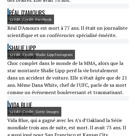
des ovaires. Elle avait 70 ans.
RÉAL D'AMOURS
Crédit: Credit: Facebook
Réal D'Amours est mort à 77 ans. Il était un journaliste
scientifique et un conférencier spécialisé émérite.
SHALIE LIPP
Crédit: Credit: Shalie Lipp/Instagram
Choc complet dans le monde de la MMA, alors que la
star montante Shalie Lipp perd la vie brutalement
dans un accident de voiture. Elle n'était âgée que de 21
ans. Même Dana White, chef de l'UFC, parle de sa mort
comme un événement bouleversant et traumatisant.
VIDA BLUE
Crédit: Credit: Getty Images
Vida Blue, qui a gagné avec les A’s d’Oakland la Série
mondiale trois ans de suite, est mort. Il avait 73 ans. Il
a aussi joué pour San Francisco et Kansas City.