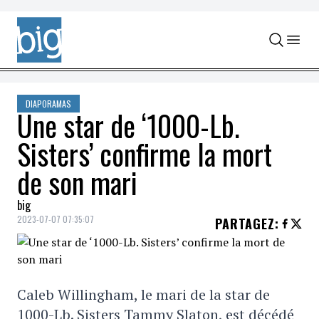
Skip to content
DIAPORAMAS
Une star de ‘1000-Lb.
Sisters’ confirme la mort
de son mari
big
2023-07-07 07:35:07
PARTAGEZ
:
Caleb Willingham, le mari de la star de
1000-Lb. Sisters Tammy Slaton, est décédé