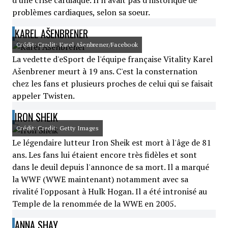
d'une crise cardiaque. Il n'avait pas d'historique de
problèmes cardiaques, selon sa soeur.
KAREL AŠENBRENER
Crédit: Credit: Karel Ašenbrener/Facebook
La vedette d'eSport de l'équipe française Vitality Karel
Ašenbrener meurt à 19 ans. C'est la consternation
chez les fans et plusieurs proches de celui qui se faisait
appeler Twisten.
IRON SHEIK
Crédit: Credit: Getty Images
Le légendaire lutteur Iron Sheik est mort à l'âge de 81
ans. Les fans lui étaient encore très fidèles et sont
dans le deuil depuis l'annonce de sa mort. Il a marqué
la WWF (WWE maintenant) notamment avec sa
rivalité l'opposant à Hulk Hogan. Il a été intronisé au
Temple de la renommée de la WWE en 2005.
ANNA SHAY