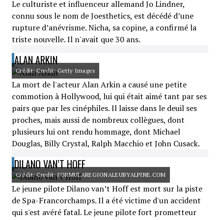
Le culturiste et influenceur allemand Jo Lindner,
connu sous le nom de Joesthetics, est décédé d’une
rupture d’anévrisme. Nicha, sa copine, a confirmé la
triste nouvelle. Il n'avait que 30 ans.
ALAN ARKIN
Crédit: Credit: Getty Images
La mort de l'acteur Alan Arkin a causé une petite
commotion à Hollywood, lui qui était aimé tant par ses
pairs que par les cinéphiles. Il laisse dans le deuil ses
proches, mais aussi de nombreux collègues, dont
plusieurs lui ont rendu hommage, dont Michael
Douglas, Billy Crystal, Ralph Macchio et John Cusack.
DILANO VAN’T HOFF
Crédit: Credit: FORMULAREGIONALEUBYALPINE.COM
Le jeune pilote Dilano van’t Hoff est mort sur la piste
de Spa-Francorchamps. Il a été victime d'un accident
qui s'est avéré fatal. Le jeune pilote fort prometteur