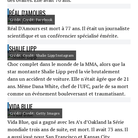
des ovaires. Elle avait 70 ans.
RÉAL D'AMOURS
Crédit: Credit: Facebook
Réal D'Amours est mort à 77 ans. Il était un journaliste
scientifique et un conférencier spécialisé émérite.
SHALIE LIPP
Crédit: Credit: Shalie Lipp/Instagram
Choc complet dans le monde de la MMA, alors que la
star montante Shalie Lipp perd la vie brutalement
dans un accident de voiture. Elle n'était âgée que de 21
ans. Même Dana White, chef de l'UFC, parle de sa mort
comme un événement bouleversant et traumatisant.
VIDA BLUE
Crédit: Credit: Getty Images
Vida Blue, qui a gagné avec les A’s d’Oakland la Série
mondiale trois ans de suite, est mort. Il avait 73 ans. Il
a aussi joué pour San Francisco et Kansas City.