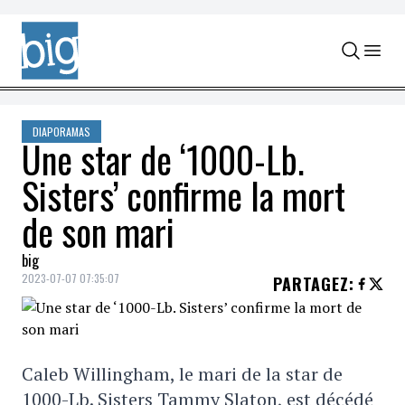
Skip to content
DIAPORAMAS
Une star de ‘1000-Lb.
Sisters’ confirme la mort
de son mari
big
2023-07-07 07:35:07
PARTAGEZ
:
Caleb Willingham, le mari de la star de
1000-Lb. Sisters Tammy Slaton, est décédé