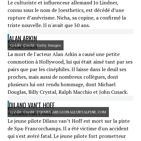
Le culturiste et influenceur allemand Jo Lindner,
connu sous le nom de Joesthetics, est décédé d’une
rupture d’anévrisme. Nicha, sa copine, a confirmé la
triste nouvelle. Il n'avait que 30 ans.
ALAN ARKIN
Crédit: Credit: Getty Images
La mort de l'acteur Alan Arkin a causé une petite
commotion à Hollywood, lui qui était aimé tant par ses
pairs que par les cinéphiles. Il laisse dans le deuil ses
proches, mais aussi de nombreux collègues, dont
plusieurs lui ont rendu hommage, dont Michael
Douglas, Billy Crystal, Ralph Macchio et John Cusack.
DILANO VAN’T HOFF
Crédit: Credit: FORMULAREGIONALEUBYALPINE.COM
Le jeune pilote Dilano van’t Hoff est mort sur la piste
de Spa-Francorchamps. Il a été victime d'un accident
qui s'est avéré fatal. Le jeune pilote fort prometteur