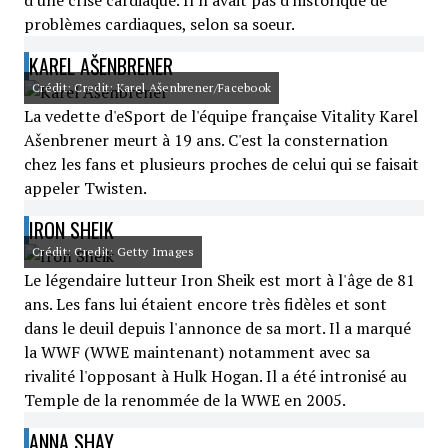
d'une crise cardiaque. Il n'avait pas d'historique de
problèmes cardiaques, selon sa soeur.
KAREL AŠENBRENER
Crédit: Credit: Karel Ašenbrener/Facebook
La vedette d'eSport de l'équipe française Vitality Karel
Ašenbrener meurt à 19 ans. C'est la consternation
chez les fans et plusieurs proches de celui qui se faisait
appeler Twisten.
IRON SHEIK
Crédit: Credit: Getty Images
Le légendaire lutteur Iron Sheik est mort à l'âge de 81
ans. Les fans lui étaient encore très fidèles et sont
dans le deuil depuis l'annonce de sa mort. Il a marqué
la WWF (WWE maintenant) notamment avec sa
rivalité l'opposant à Hulk Hogan. Il a été intronisé au
Temple de la renommée de la WWE en 2005.
ANNA SHAY