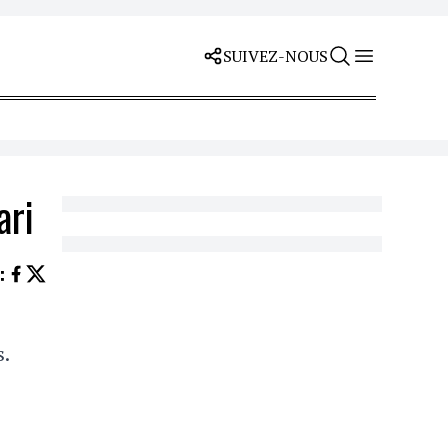
SUIVEZ-NOUS
ari
Z
:
.