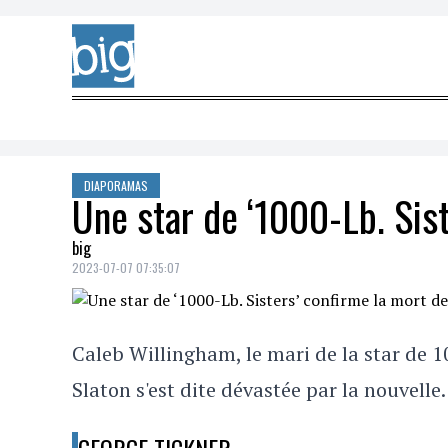
Skip to content
DIAPORAMAS
Une star de ‘1000-Lb. Sis
big
2023-07-07 07:35:07
Caleb Willingham, le mari de la star de 1
Slaton s'est dite dévastée par la nouvelle.