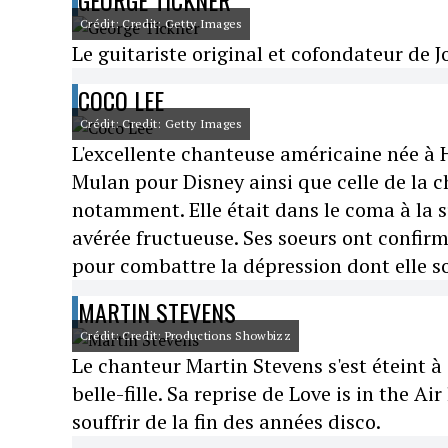
GEORGE TICKNER
Crédit: Credit: Getty Images
Le guitariste original et cofondateur de 
COCO LEE
Crédit: Credit: Getty Images
L'excellente chanteuse américaine née à H
Mulan pour Disney ainsi que celle de la
notamment. Elle était dans le coma à la s
avérée fructueuse. Ses soeurs ont confirmé
pour combattre la dépression dont elle so
MARTIN STEVENS
Crédit: Credit: Productions Showbizz
Le chanteur Martin Stevens s'est éteint à
belle-fille. Sa reprise de Love is in the Ai
souffrir de la fin des années disco.