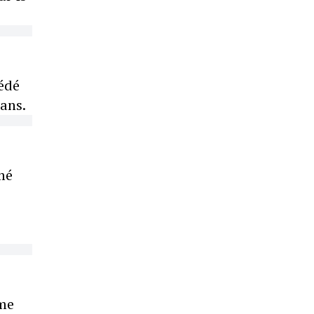
cédé
 ans.
mé
ime