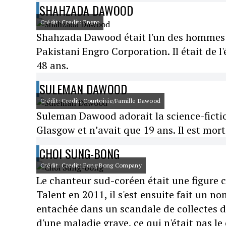
SHAHZADA DAWOOD
Crédit: Credit: Engro
Shahzada Dawood était l'un des hommes le
Pakistani Engro Corporation. Il était de l
48 ans.
SULEMAN DAWOOD
Crédit: Credit: Courtoisie/Famille Dawood
Suleman Dawood adorait la science-fiction 
Glasgow et n’avait que 19 ans. Il est mor
CHOI SUNG-BONG
Crédit: Credit: Bong Bong Company
Le chanteur sud-coréen était une figure c
Talent en 2011, il s'est ensuite fait un 
entachée dans un scandale de collectes de
d'une maladie grave, ce qui n'était pas le 