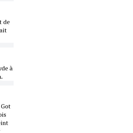
t de
ait
yde à
.
s Got
ois
eint
t