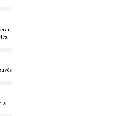
serait
lés.
rouvés
m a