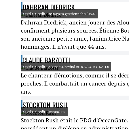
DAHRRAN DIEDRICK
Crédit: Credit: Instagram @etienneboulay22
Dahrran Diedrick, ancien joueur des Alou
confirment plusieurs sources. Étienne Bou
son ancienne petite amie, l'animatrice Na
hommages. Il n'avait que 44 ans.
CLAUDE BARZOTTI
Crédit: Credit: Wikipedia/Kevindax1809/CC BY-SA 4.0
Le chanteur d'émotions, comme il se décri
proches. Il combattait un cancer depuis qu
ans.
STOCKTON RUSH
Crédit: Credit: OceanGate
Stockton Rush était le PDG d'OceanGate. 
possédant un diplôme en administration de