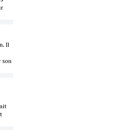
ur
. Il
c son
ait
t