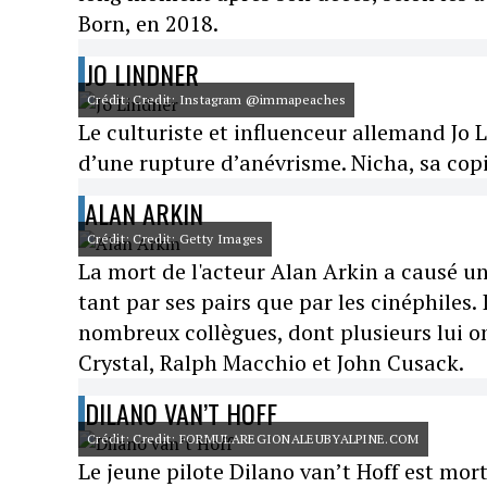
Born, en 2018.
JO LINDNER
Crédit: Credit: Instagram @immapeaches
Le culturiste et influenceur allemand Jo 
d’une rupture d’anévrisme. Nicha, sa copin
ALAN ARKIN
Crédit: Credit: Getty Images
La mort de l'acteur Alan Arkin a causé u
tant par ses pairs que par les cinéphiles. 
nombreux collègues, dont plusieurs lui 
Crystal, Ralph Macchio et John Cusack.
DILANO VAN’T HOFF
Crédit: Credit: FORMULAREGIONALEUBYALPINE.COM
Le jeune pilote Dilano van’t Hoff est mor