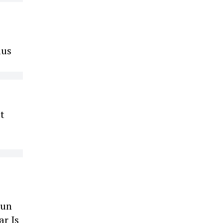
lus
st
 un
ar Is