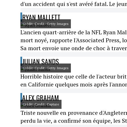
d'un accident qui s'est avéré fatal. Le je
RYAN MALLETT
Crédit: Credit: Getty Images
L'ancien quart-arrière de la NFL Ryan Mall
mort noyé, rapporte l'Associated Press, lor
Sa mort envoie une onde de choc à travers 
JULIAN SANDS
Crédit: Credit: Getty Images
Horrible histoire que celle de l'acteur br
en Californie quelques mois après l'annonc
ALEX GRAHAM
Crédit: Credit: Capture
Triste nouvelle en provenance d'Angleter
perdu la vie, a confirmé son équipe, les St