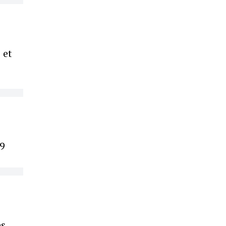
 et
69
es