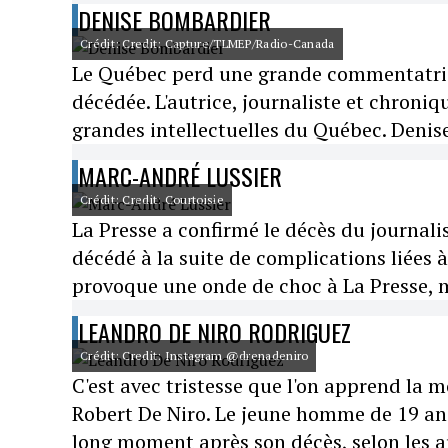
DENISE BOMBARDIER
Crédit: Credit: Capture/TLMEP/Radio-Canada
Le Québec perd une grande commentatrice
décédée. L'autrice, journaliste et chroni
grandes intellectuelles du Québec. Denis
MARC-ANDRÉ LUSSIER
Crédit: Credit: Courtoisie
La Presse a confirmé le décès du journali
décédé à la suite de complications liées 
provoque une onde de choc à La Presse, mai
LEANDRO DE NIRO RODRIGUEZ
Crédit: Credit: Instagram @drenadeniro
C'est avec tristesse que l'on apprend la m
Robert De Niro. Le jeune homme de 19 ans
long moment après son décès, selon les au