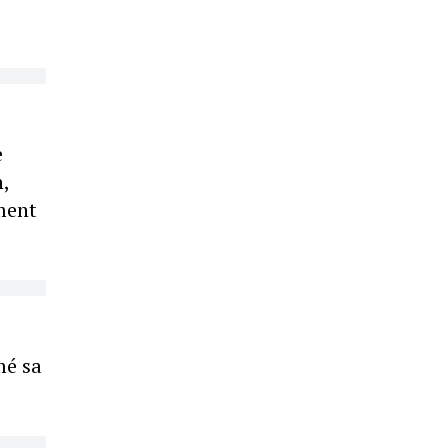
e
,
ement
o
mé sa