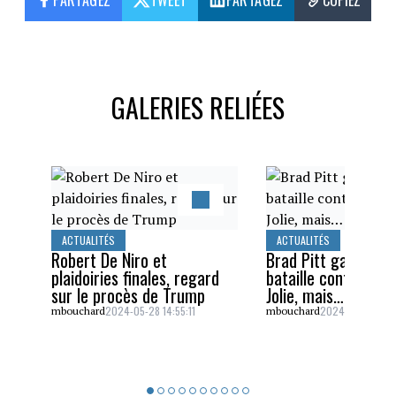
PARTAGEZ
TWEET
PARTAGEZ
COPIEZ
GALERIES RELIÉES
ACTUALITÉS
ACTUALITÉS
Robert De Niro et
Brad Pitt gagne un
plaidoiries finales, regard
bataille contre Ang
sur le procès de Trump
Jolie, mais…
2024-05-28 14:55:11
2024-05-26 16:5
mbouchard
mbouchard