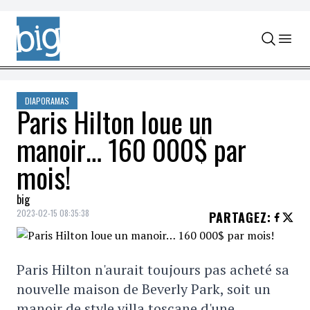
Skip to content
DIAPORAMAS
Paris Hilton loue un
manoir… 160 000$ par
mois!
big
2023-02-15 08:35:38
PARTAGEZ
:
Paris Hilton n'aurait toujours pas acheté sa
nouvelle maison de Beverly Park, soit un
manoir de style villa toscane d'une