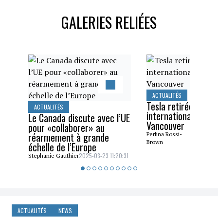
GALERIES RELIÉES
ACTUALITÉS
Tesla retirée du Sa
ACTUALITÉS
international de l’a
Le Canada discute avec l’UE
Vancouver
pour «collaborer» au
réarmement à grande
2025-0
Perlina Rossi-
09:33:3
Brown
échelle de l’Europe
2025-03-23 11:20:31
Stephanie Gauthier
ACTUALITÉS
NEWS