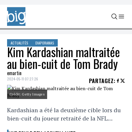
Skip to content
ACTUALITÉS
DIAPORAMAS
Kim Kardashian maltraitée
au bien-cuit de Tom Brady
emartin
2024-05-11 07:27:26
PARTAGEZ
:
Crédit: Getty Images
Kardashian a été la deuxième cible lors du
bien-cuit du joueur retraité de la NFL…