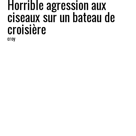
Horrible agression aux
ciseaux sur un bateau de
croisière
croy
2024-05-11 06:23:00
PARTAGEZ
:
Crédit: Getty Images
Ntando Sogoni
, un employé de 35 ans à
bord du
Norwegian Encore
, a utilisé des
ciseaux médicaux pour agresser une femme
de 75 ans et deux agents de sécurité le 6
mai dernier. L'incident troublant s'est
produit alors que le navire, parti de Seattle,
se trouvait à l'ouest de l'île de Vancouver.