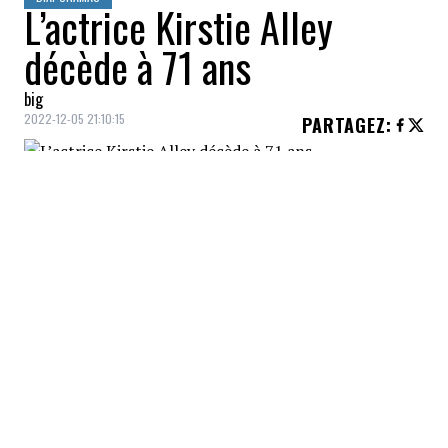
L’actrice Kirstie Alley
décède à 71 ans
big
2022-12-05 21:10:15
PARTAGEZ
:
Les fans apprennent avec grande tristesse
le 5 décembre le décès de l'iconique actrice
Kirstie Alley, célèbre pour plusieurs de ses
rôles, dont ceux de Cheers et Look Who's
Talking. La star a perdu une brève bataille
contre le cancer. Elle avait 71 ans.
MEGHA THAKUR
Crédit: Credit: @meghaminnd Instagram
La star canadienne de TikTok, de Brampton en