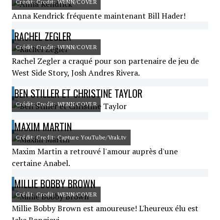
Crédit: Credit: WENN/COVER
Anna Kendrick fréquente maintenant Bill Hader!
RACHEL ZEGLER
Crédit: Credit: WENN/COVER
Rachel Zegler a craqué pour son partenaire de jeu de
West Side Story, Josh Andres Rivera.
BEN STILLER ET CHRISTINE TAYLOR
Crédit: Credit: WENN/COVER
MAXIM MARTIN
Crédit: Credit: Capture YouTube/Vrak.tv
Maxim Martin a retrouvé l'amour auprès d'une
certaine Anabel.
MILLIE BOBBY BROWN
Crédit: Credit: WENN/COVER
Millie Bobby Brown est amoureuse! L'heureux élu est