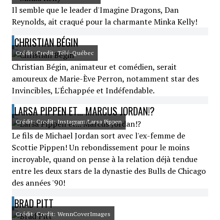
Il semble que le leader d'Imagine Dragons, Dan
Reynolds, ait craqué pour la charmante Minka Kelly!
CHRISTIAN BÉGIN
Crédit: Credit: Télé-Québec
Christian Bégin, animateur et comédien, serait
amoureux de Marie-Ève Perron, notamment star des
Invincibles, L'Échappée et Indéfendable.
LARSA PIPPEN ET... MARCUS JORDAN!?
Crédit: Credit: Instagram/Larsa Pippen
Le fils de Michael Jordan sort avec l'ex-femme de
Scottie Pippen! Un rebondissement pour le moins
incroyable, quand on pense à la relation déjà tendue
entre les deux stars de la dynastie des Bulls de Chicago
des années '90!
BRAD PITT
Crédit: Credit: WennCoverImages