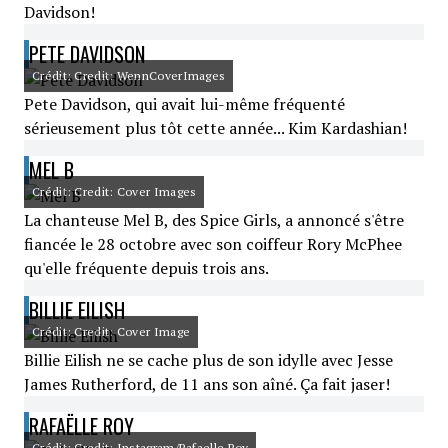
Davidson!
PETE DAVIDSON
Crédit: Credit: WennCoverImages
Pete Davidson, qui avait lui-même fréquenté
sérieusement plus tôt cette année... Kim Kardashian!
MEL B
Crédit: Credit: Cover Images
La chanteuse Mel B, des Spice Girls, a annoncé s'être
fiancée le 28 octobre avec son coiffeur Rory McPhee
qu'elle fréquente depuis trois ans.
BILLIE EILISH
Crédit: Credit: Cover Image
Billie Eilish ne se cache plus de son idylle avec Jesse
James Rutherford, de 11 ans son aîné. Ça fait jaser!
RAFAËLLE ROY
Crédit: Credit: Instagram/Rafaelle Roy