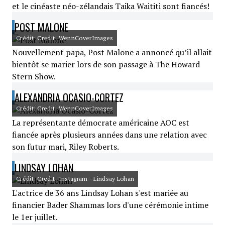
et le cinéaste néo-zélandais Taika Waititi sont fiancés!
POST MALONE
Crédit: Credit: WennCoverImages
Nouvellement papa, Post Malone a annoncé qu’il allait
bientôt se marier lors de son passage à The Howard
Stern Show.
ALEXANDRIA OCASIO-CORTEZ
Crédit: Credit: WennCoverImages
La représentante démocrate américaine AOC est
fiancée après plusieurs années dans une relation avec
son futur mari, Riley Roberts.
LINDSAY LOHAN
Crédit: Credit: Instagram - Lindsay Lohan
L'actrice de 36 ans Lindsay Lohan s'est mariée au
financier Bader Shammas lors d'une cérémonie intime
le 1er juillet.