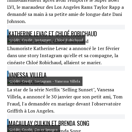
Immédiatement après avoir remporté le Super Bowl
LVI, le maraudeur des Los Angeles Rams Taylor Rapp a
demandé sa main à sa petite amie de longue date Dani
Johnson.
KATHERINE LEVAC ET CHLOÉ ROBICHAUD
Crédit: Credit: Instagram - Chloé Robichaud
L'humoriste Katherine Levac a annoncé le 1er février
dans une story Instagram qu'elle et sa compagne, la
cinéaste Chloé Robichaud, allaient se marier.
VANESSA VILLELA
Crédit: Credit: Instagram - Vanessa Villela
La star de la série Netflix "Selling Sunset", Vanessa
Villela, a annoncé le 30 janvier que son petit ami, Tom
Fraud, l'a demandée en mariage devant l'observatoire
Griffith à Los Angeles.
MACAULAY CULKIN ET BRENDA SONG
Crédit: Credit: Cover Images