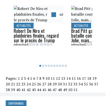
ACTUALITÉS
ACTUALITÉS
Robert De Niro et
Brad Pitt gagne un
plaidoiries finales, regard
bataille contre Ang
sur le procès de Trump
Jolie, mais…
2024-05-28 14:55:11
2024-05-26 16:5
mbouchard
mbouchard
Pages:
1
2
3
4
5
6
7
8
9
10
11
12
13
14
15
16
17
18
19
20
21
22
23
24
25
26
27
28
29
30
31
32
33
34
35
36
37
38
39
40
41
42
43
44
45
46
47
48
49
50
51
DIAPORAMAS