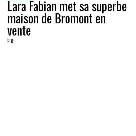
Lara Fabian met sa superbe
maison de Bromont en
vente
big
2022-07-19 13:20:12
PARTAGEZ
:
La maison de Lara Fabian est située à
Bromont, dans la belle région de l'Estrie.
UN GRAND TERRAIN
Crédit: Credit: duProprio
Le terrain possède une superficie totale de huit acres!
SALLE À MANGER