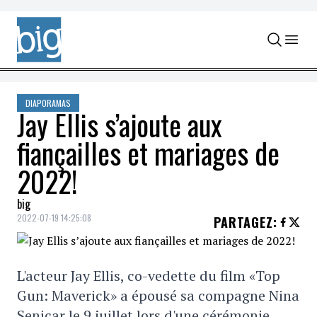
Skip to content
DIAPORAMAS
Jay Ellis s’ajoute aux
fiançailles et mariages de
2022!
big
2022-07-19 14:25:08
PARTAGEZ
:
L'acteur Jay Ellis, co-vedette du film «Top
Gun: Maverick» a épousé sa compagne Nina
Senicar le 9 juillet lors d'une cérémonie