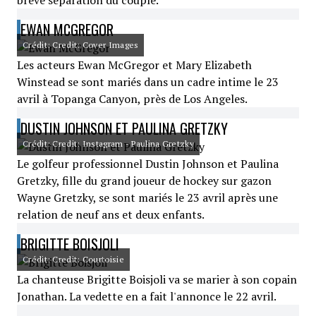
brève séparation du couple.
EWAN MCGREGOR
Crédit: Credit: Cover Images
Les acteurs Ewan McGregor et Mary Elizabeth
Winstead se sont mariés dans un cadre intime le 23
avril à Topanga Canyon, près de Los Angeles.
DUSTIN JOHNSON ET PAULINA GRETZKY
Crédit: Credit: Instagram - Paulina Gretzky
Le golfeur professionnel Dustin Johnson et Paulina
Gretzky, fille du grand joueur de hockey sur gazon
Wayne Gretzky, se sont mariés le 23 avril après une
relation de neuf ans et deux enfants.
BRIGITTE BOISJOLI
Crédit: Credit: Courtoisie
La chanteuse Brigitte Boisjoli va se marier à son copain
Jonathan. La vedette en a fait l'annonce le 22 avril.