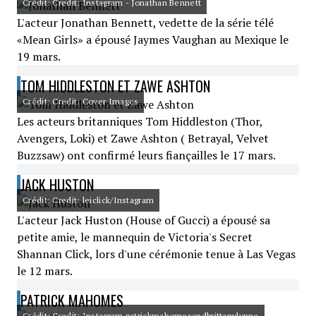
Crédit: Credit: Instagram - Jonathan Bennett
L'acteur Jonathan Bennett, vedette de la série télé
«Mean Girls» a épousé Jaymes Vaughan au Mexique le
19 mars.
TOM HIDDLESTON ET ZAWE ASHTON
Crédit: Credit: Cover Images
Les acteurs britanniques Tom Hiddleston (Thor,
Avengers, Loki) et Zawe Ashton ( Betrayal, Velvet
Buzzsaw) ont confirmé leurs fiançailles le 17 mars.
JACK HUSTON
Crédit: Credit: leiclick/Instagram
L'acteur Jack Huston (House of Gucci) a épousé sa
petite amie, le mannequin de Victoria's Secret
Shannan Click, lors d'une cérémonie tenue à Las Vegas
le 12 mars.
PATRICK MAHOMES
Crédit: Credit: Instagram patrickmahomesandbrittanylynne