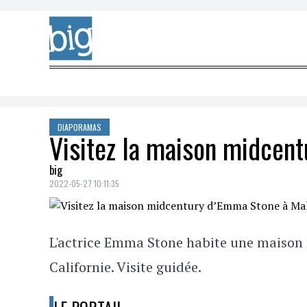
Skip to content
DIAPORAMAS
Visitez la maison midcen
big
2022-05-27 10:11:35
L'actrice Emma Stone habite une maison
Californie. Visite guidée.