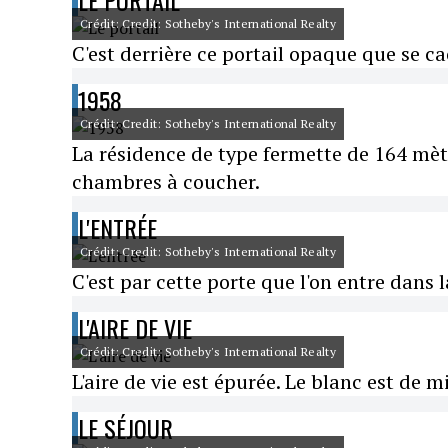
LE PORTAIL
Crédit: Credit: Sotheby's International Realty
C'est derrière ce portail opaque que se ca
1958
Crédit: Credit: Sotheby's International Realty
La résidence de type fermette de 164 mètr
chambres à coucher.
L'ENTRÉE
Crédit: Credit: Sotheby's International Realty
C'est par cette porte que l'on entre dans l
L'AIRE DE VIE
Crédit: Credit: Sotheby's International Realty
L'aire de vie est épurée. Le blanc est de m
LE SÉJOUR