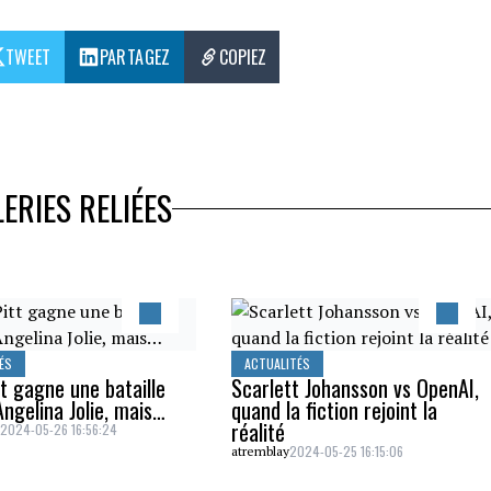
TWEET
PARTAGEZ
COPIEZ
ERIES RELIÉES
ÉS
ACTUALITÉS
t gagne une bataille
Scarlett Johansson vs OpenAI,
ngelina Jolie, mais…
quand la fiction rejoint la
réalité
2024-05-26 16:56:24
d
2024-05-25 16:15:06
atremblay