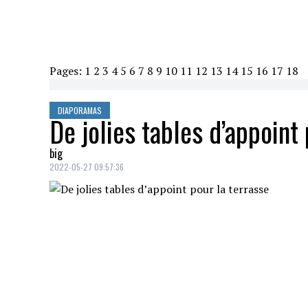
Pages:
1
2
3
4
5
6
7
8
9
10
11
12
13
14
15
16
17
18
DIAPORAMAS
De jolies tables d’appoint
big
2022-05-27 09:57:36
TABLE BOIS ET MÉTAL
Crédit: Credit: bouclair.com
Table bois et métal, Bouclair, 129,99$