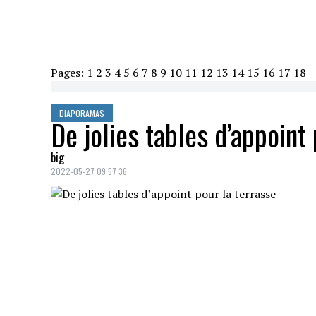
Pages:
1
2
3
4
5
6
7
8
9
10
11
12
13
14
15
16
17
18
DIAPORAMAS
De jolies tables d’appoint
big
2022-05-27 09:57:36
TABLE BOIS ET MÉTAL
Crédit: Credit: bouclair.com
Table bois et métal, Bouclair, 129,99$