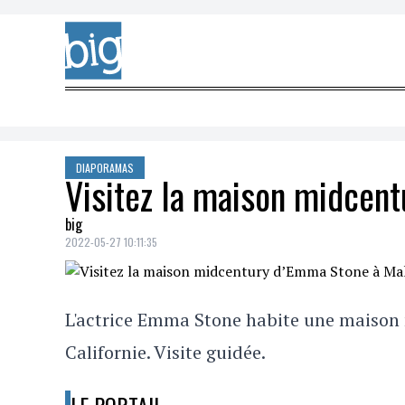
Skip to content
DIAPORAMAS
Visitez la maison midcen
big
2022-05-27 10:11:35
L'actrice Emma Stone habite une maison
Californie. Visite guidée.