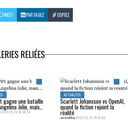
TWEET
PARTAGEZ
COPIEZ
ERIES RELIÉES
ÉS
ACTUALITÉS
t gagne une bataille
Scarlett Johansson vs OpenAI,
ngelina Jolie, mais…
quand la fiction rejoint la
réalité
2024-05-26 16:56:24
d
2024-05-25 16:15:06
atremblay