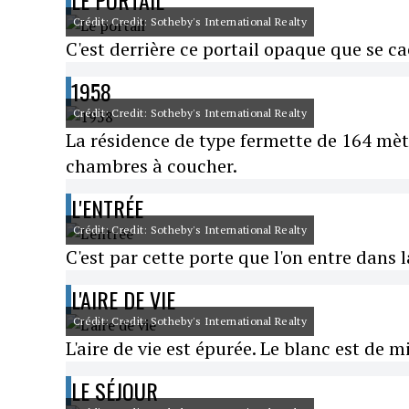
LE PORTAIL
Crédit: Credit: Sotheby's International Realty
C'est derrière ce portail opaque que se ca
1958
Crédit: Credit: Sotheby's International Realty
La résidence de type fermette de 164 mètr
chambres à coucher.
L'ENTRÉE
Crédit: Credit: Sotheby's International Realty
C'est par cette porte que l'on entre dans l
L'AIRE DE VIE
Crédit: Credit: Sotheby's International Realty
L'aire de vie est épurée. Le blanc est de m
LE SÉJOUR