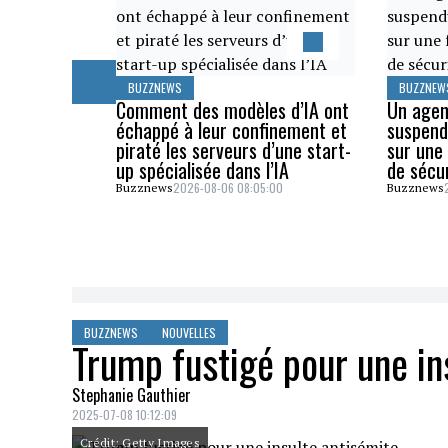
BUZZNEWS
BUZZNEW
Comment des modèles d’IA ont
Un agen
échappé à leur confinement et
suspend
piraté les serveurs d’une start-
sur une 
up spécialisée dans l’IA
de sécu
2026-08-06 08:05:00
Buzznews
Buzznews
BUZZNEWS
NOUVELLES
Trump fustigé pour une in
Stephanie Gauthier
2025-07-08 10:12:09
Crédit: Getty Images