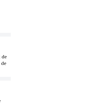
t de
 de
e