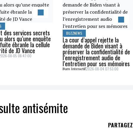
S
t des services secrets
BUZZNEWS
u alors qu’une enquête
La cour d’appel rejette la
fuite ébranle la cellule
demande de Biden visant à
rité de JD Vance
préserver la confidentialité de
2026-08-05 06:47:00
l’enregistrement audio de
l’entretien pour ses mémoires
2026-08-04 07:53:00
Bum Interactif
sulte antisémite
PARTAGE