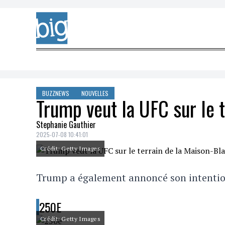
Skip to content
BUZZNEWS
NOUVELLES
Trump veut la UFC sur le 
Stephanie Gauthier
2025-07-08 10:41:01
Crédit: Getty Images
Trump a également annoncé son intention
250E
Crédit: Getty Images