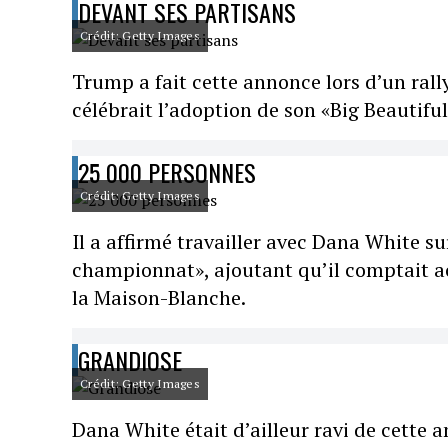
DEVANT SES PARTISANS
Crédit: Getty Images
Trump a fait cette annonce lors d’un rally
célébrait l’adoption de son «Big Beautifu
25 000 PERSONNES
Crédit: Getty Images
Il a affirmé travailler avec Dana White 
championnat», ajoutant qu’il comptait acc
la Maison-Blanche.
GRANDIOSE
Crédit: Getty Images
Dana White était d’ailleur ravi de cette 