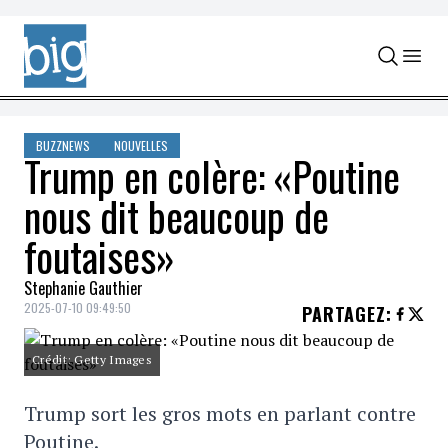
Skip to content
BUZZNEWS
NOUVELLES
Trump en colère: «Poutine
nous dit beaucoup de
foutaises»
Stephanie Gauthier
2025-07-10 09:49:50
PARTAGEZ
:
Crédit: Getty Images
Trump sort les gros mots en parlant contre
Poutine.