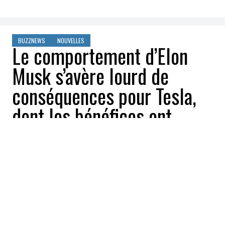
BUZZNEWS
NOUVELLES
Le comportement d’Elon
Musk s’avère lourd de
conséquences pour Tesla,
dont les bénéfices ont
dégringolé de 71%
Stephanie Gauthier
2025-04-24 08:28:38
PARTAGEZ
:
Crédit: Getty Images