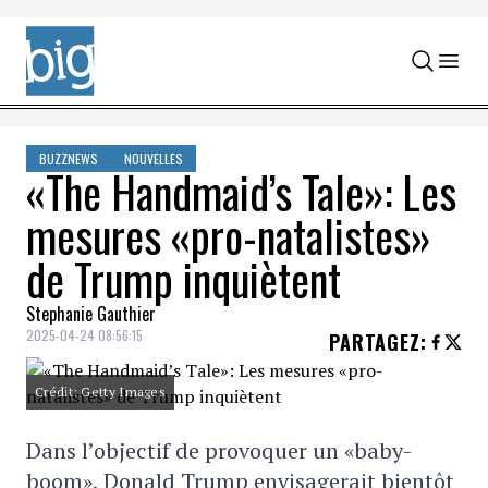
Skip to content
BUZZNEWS
NOUVELLES
«The Handmaid’s Tale»: Les
mesures «pro-natalistes»
de Trump inquiètent
Stephanie Gauthier
2025-04-24 08:56:15
PARTAGEZ
:
Crédit: Getty Images
Dans l’objectif de provoquer un «baby-
boom», Donald Trump envisagerait bientôt