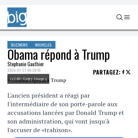
Skip to content
BUZZNEWS
NOUVELLES
Obama répond à Trump
Stephanie Gauthier
2025-07-27 00:28:10
PARTAGEZ
:
Crédit: Getty Images
L'ancien président a réagi par
l'intermédiaire de son porte-parole aux
accusations lancées par Donald Trump et
son administration, qui vont jusqu'à
l'accuser de «trahison».