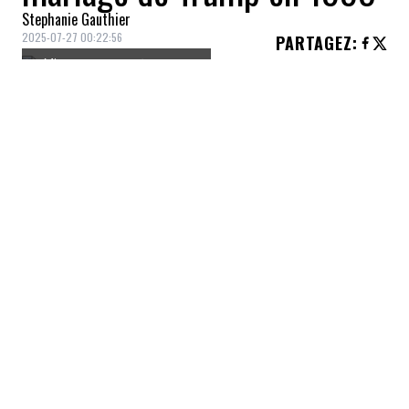
Stephanie Gauthier
2025-07-27 00:22:56
PARTAGEZ
:
Crédit: Getty Images/captureCNN
Alors que Donald Trump nie avoir été
proche du financier déchu et pédocriminel
condamné Jeffrey Epstein, il se retrouve
mêlé à un scandale impliquant des
documents classifiés et des liens avec
Epstein.
Exclusive: Photos from Trump's 1993
wedding and video footage from 1999
Victoria's Secret fashion show shed light on
Trump-Epstein relationship.More details:
cnn.it/3IAhEtl
—
CNN (@cnn.com)
2025-07-