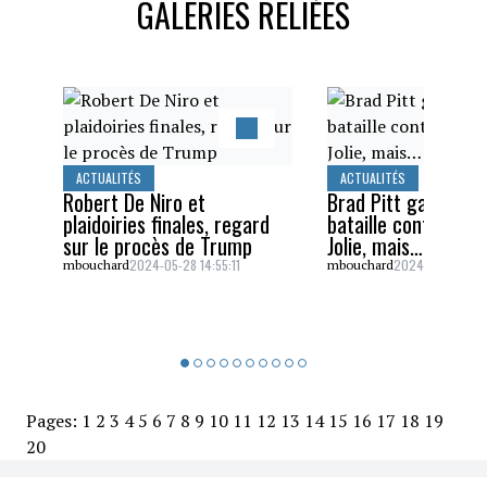
GALERIES RELIÉES
ACTUALITÉS
ACTUALITÉS
Robert De Niro et
Brad Pitt gagne un
plaidoiries finales, regard
bataille contre Ang
sur le procès de Trump
Jolie, mais…
2024-05-28 14:55:11
2024-05-26 16:5
mbouchard
mbouchard
Pages:
1
2
3
4
5
6
7
8
9
10
11
12
13
14
15
16
17
18
19
20