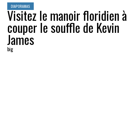
DIAPORAMAS
Visitez le manoir floridien à
couper le souffle de Kevin
James
big
2022-05-22 07:48:24
PARTAGEZ
:
Le comédien Kevin James vit dans une
gigantesque propriété située près de
l'océan Atlantique en Floride. Visite guidée.
1760 MÈTRES CARRÉS
Crédit: Credit: MLS
La résidence de 1760 mètres carrés est tellement