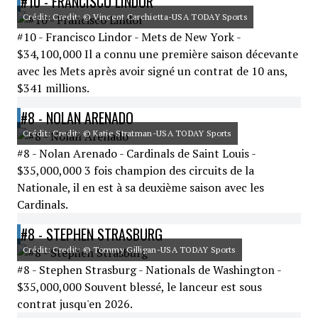
#10 - FRANCISCO LINDOR
Crédit: Credit: © Vincent Carchietta-USA TODAY Sports
#10 - Francisco Lindor - Mets de New York -
$34,100,000 Il a connu une première saison décevante
avec les Mets après avoir signé un contrat de 10 ans,
$341 millions.
#8 - NOLAN ARENADO
Crédit: Credit: © Katie Stratman-USA TODAY Sports
#8 - Nolan Arenado - Cardinals de Saint Louis -
$35,000,000 3 fois champion des circuits de la
Nationale, il en est à sa deuxième saison avec les
Cardinals.
#8 - STEPHEN STRASBURG
Crédit: Credit: © Tommy Gilligan-USA TODAY Sports
#8 - Stephen Strasburg - Nationals de Washington -
$35,000,000 Souvent blessé, le lanceur est sous
contrat jusqu'en 2026.