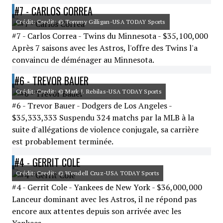
#7 - CARLOS CORREA
Crédit: Credit: © Tommy Gilligan-USA TODAY Sports
#7 - Carlos Correa - Twins du Minnesota - $35,100,000
Après 7 saisons avec les Astros, l'offre des Twins l'a
convaincu de déménager au Minnesota.
#6 - TREVOR BAUER
Crédit: Credit: © Mark J. Rebilas-USA TODAY Sports
#6 - Trevor Bauer - Dodgers de Los Angeles -
$35,333,333 Suspendu 324 matchs par la MLB à la
suite d'allégations de violence conjugale, sa carrière
est probablement terminée.
#4 - GERRIT COLE
Crédit: Credit: © Wendell Cruz-USA TODAY Sports
#4 - Gerrit Cole - Yankees de New York - $36,000,000
Lanceur dominant avec les Astros, il ne répond pas
encore aux attentes depuis son arrivée avec les