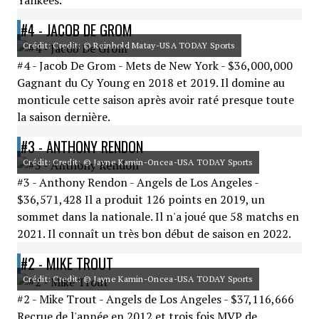
Yankees.
#4 - JACOB DE GROM
Crédit: Credit: © Reinhold Matay-USA TODAY Sports
#4 - Jacob De Grom - Mets de New York - $36,000,000
Gagnant du Cy Young en 2018 et 2019. Il domine au
monticule cette saison après avoir raté presque toute
la saison dernière.
#3 - ANTHONY RENDON
Crédit: Credit: © Jayne Kamin-Oncea-USA TODAY Sports
#3 - Anthony Rendon - Angels de Los Angeles -
$36,571,428 Il a produit 126 points en 2019, un
sommet dans la nationale. Il n'a joué que 58 matchs en
2021. Il connaît un très bon début de saison en 2022.
#2 - MIKE TROUT
Crédit: Credit: © Jayne Kamin-Oncea-USA TODAY Sports
#2 - Mike Trout - Angels de Los Angeles - $37,116,666
Recrue de l'année en 2012 et trois fois MVP de