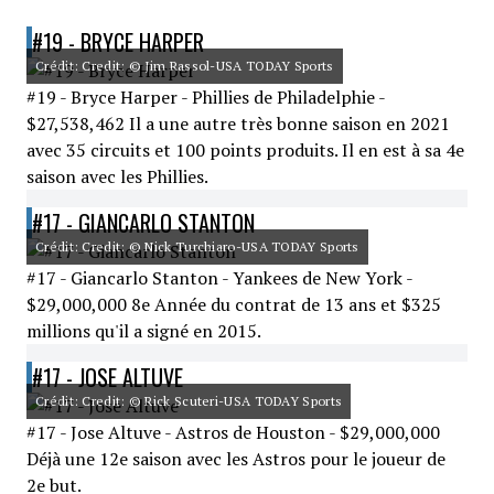
#19 - BRYCE HARPER
Crédit: Credit: © Jim Rassol-USA TODAY Sports
#19 - Bryce Harper - Phillies de Philadelphie -
$27,538,462 Il a une autre très bonne saison en 2021
avec 35 circuits et 100 points produits. Il en est à sa 4e
saison avec les Phillies.
#17 - GIANCARLO STANTON
Crédit: Credit: © Nick Turchiaro-USA TODAY Sports
#17 - Giancarlo Stanton - Yankees de New York -
$29,000,000 8e Année du contrat de 13 ans et $325
millions qu'il a signé en 2015.
#17 - JOSE ALTUVE
Crédit: Credit: © Rick Scuteri-USA TODAY Sports
#17 - Jose Altuve - Astros de Houston - $29,000,000
Déjà une 12e saison avec les Astros pour le joueur de
2e but.