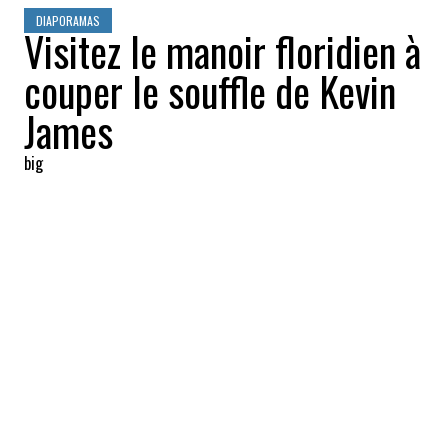
DIAPORAMAS
Visitez le manoir floridien à
couper le souffle de Kevin
James
big
2022-05-22 07:48:24
PARTAGEZ
:
Le comédien Kevin James vit dans une
gigantesque propriété située près de
l'océan Atlantique en Floride. Visite guidée.
1760 MÈTRES CARRÉS
Crédit: Credit: MLS
La résidence de 1760 mètres carrés est tellement