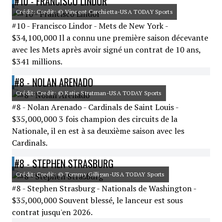
#10 - FRANCISCO LINDOR
Crédit: Credit: © Vincent Carchietta-USA TODAY Sports
#10 - Francisco Lindor - Mets de New York -
$34,100,000 Il a connu une première saison décevante
avec les Mets après avoir signé un contrat de 10 ans,
$341 millions.
#8 - NOLAN ARENADO
Crédit: Credit: © Katie Stratman-USA TODAY Sports
#8 - Nolan Arenado - Cardinals de Saint Louis -
$35,000,000 3 fois champion des circuits de la
Nationale, il en est à sa deuxième saison avec les
Cardinals.
#8 - STEPHEN STRASBURG
Crédit: Credit: © Tommy Gilligan-USA TODAY Sports
#8 - Stephen Strasburg - Nationals de Washington -
$35,000,000 Souvent blessé, le lanceur est sous
contrat jusqu'en 2026.