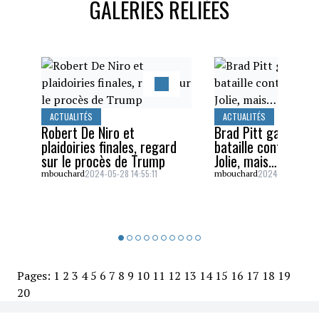
GALERIES RELIÉES
ACTUALITÉS
ACTUALITÉS
Robert De Niro et
Brad Pitt gagne un
plaidoiries finales, regard
bataille contre Ang
sur le procès de Trump
Jolie, mais…
2024-05-28 14:55:11
2024-05-26 16:5
mbouchard
mbouchard
Pages:
1
2
3
4
5
6
7
8
9
10
11
12
13
14
15
16
17
18
19
20