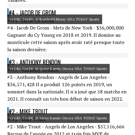
Yankees.
#4 - JACOB DE GROM
Crédit: Credit: © Reinhold Matay-USA TODAY Sports
#4 - Jacob De Grom - Mets de New York - $36,000,000
Gagnant du Cy Young en 2018 et 2019. Il domine au
monticule cette saison après avoir raté presque toute
la saison dernière.
#3 - ANTHONY RENDON
Crédit: Credit: © Jayne Kamin-Oncea-USA TODAY Sports
#3 - Anthony Rendon - Angels de Los Angeles -
$36,571,428 Il a produit 126 points en 2019, un
sommet dans la nationale. Il n'a joué que 58 matchs en
2021. Il connaît un très bon début de saison en 2022.
#2 - MIKE TROUT
Crédit: Credit: © Jayne Kamin-Oncea-USA TODAY Sports
#2 - Mike Trout - Angels de Los Angeles - $37,116,666
Recrue de l'année en 2012 et trois fois MVP de