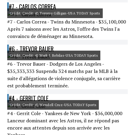
#7 - CARLOS CORREA
Crédit: Credit: © Tommy Gilligan-USA TODAY Sports
#7 - Carlos Correa - Twins du Minnesota - $35,100,000
Après 7 saisons avec les Astros, l'offre des Twins l'a
convaincu de déménager au Minnesota.
#6 - TREVOR BAUER
Crédit: Credit: © Mark J. Rebilas-USA TODAY Sports
#6 - Trevor Bauer - Dodgers de Los Angeles -
$35,333,333 Suspendu 324 matchs par la MLB à la
suite d'allégations de violence conjugale, sa carrière
est probablement terminée.
#4 - GERRIT COLE
Crédit: Credit: © Wendell Cruz-USA TODAY Sports
#4 - Gerrit Cole - Yankees de New York - $36,000,000
Lanceur dominant avec les Astros, il ne répond pas
encore aux attentes depuis son arrivée avec les