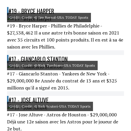
#19 - BRYCE HARPER
Crédit: Credit: © Jim Rassol-USA TODAY Sports
#19 - Bryce Harper - Phillies de Philadelphie -
$27,538,462 Il a une autre très bonne saison en 2021
avec 35 circuits et 100 points produits. Il en est à sa 4e
saison avec les Phillies.
#17 - GIANCARLO STANTON
Crédit: Credit: © Nick Turchiaro-USA TODAY Sports
#17 - Giancarlo Stanton - Yankees de New York -
$29,000,000 8e Année du contrat de 13 ans et $325
millions qu'il a signé en 2015.
#17 - JOSE ALTUVE
Crédit: Credit: © Rick Scuteri-USA TODAY Sports
#17 - Jose Altuve - Astros de Houston - $29,000,000
Déjà une 12e saison avec les Astros pour le joueur de
2e but.