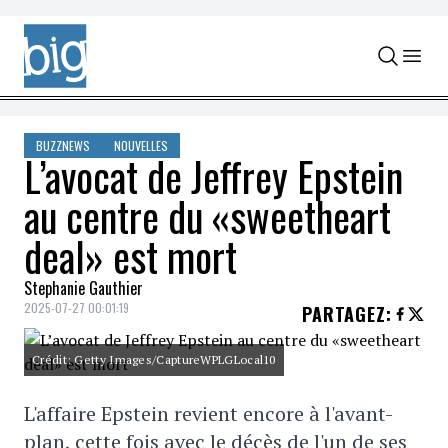
Skip to content
BUZZNEWS
NOUVELLES
L’avocat de Jeffrey Epstein
au centre du «sweetheart
deal» est mort
Stephanie Gauthier
2025-07-27 00:01:19
PARTAGEZ
:
Crédit: Getty Images/CaptureWPLGLocal10
L'affaire Epstein revient encore à l'avant-
plan, cette fois avec le décès de l'un de ses