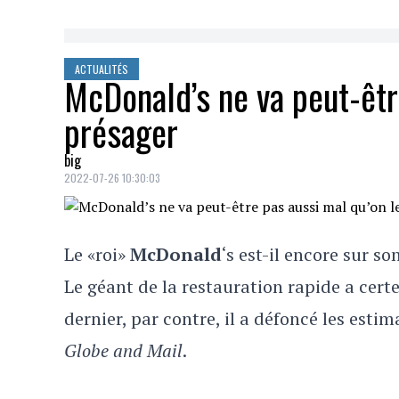
ACTUALITÉS
McDonald’s ne va peut-être
présager
big
2022-07-26 10:30:03
Le «roi»
McDonald
‘s est-il encore sur s
Le géant de la restauration rapide a cert
dernier, par contre, il a défoncé les esti
Globe and Mail
.