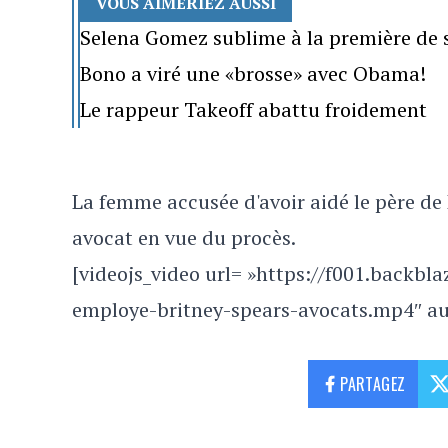
VOUS AIMERIEZ AUSSI
Selena Gomez sublime à la première de
Bono a viré une «brosse» avec Obama!
Le rappeur Takeoff abattu froidement
La femme accusée d'avoir aidé le père de
avocat en vue du procès.
[videojs_video url= »https://f001.backbl
employe-britney-spears-avocats.mp4″ aut
PARTAGEZ