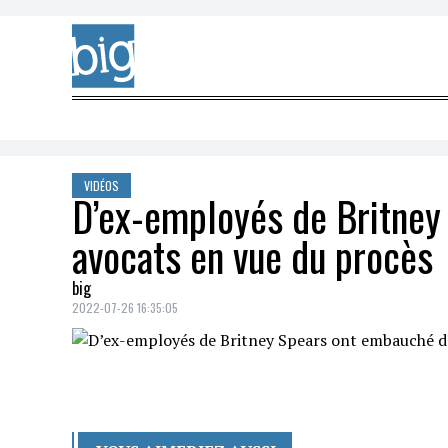
Skip to content
VIDÉOS
D’ex-employés de Britney
avocats en vue du procès
big
2022-07-26 16:35:05