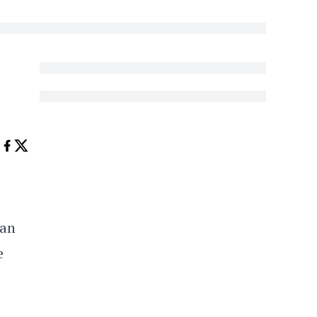
'an
e