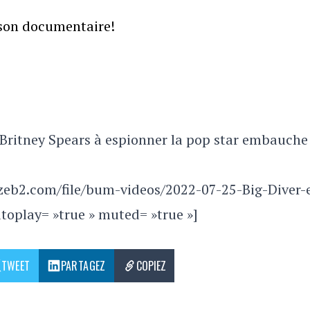
 son documentaire!
 Britney Spears à espionner la pop star embauche
azeb2.com/file/bum-videos/2022-07-25-Big-Diver-
oplay= »true » muted= »true »]
TWEET
PARTAGEZ
COPIEZ