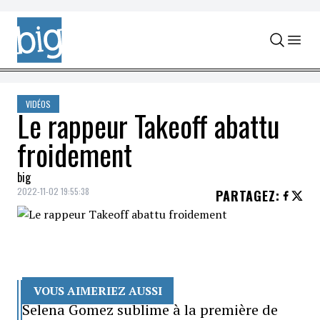
Skip to content
VIDÉOS
Le rappeur Takeoff abattu
froidement
big
2022-11-02 19:55:38
PARTAGEZ
:
VOUS AIMERIEZ AUSSI
Selena Gomez sublime à la première de