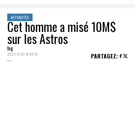
ACTUALITÉS
Cet homme a misé 10M$
sur les Astros
big
2022-11-02 16:48:10
PARTAGEZ
:
Jim «Mattress Mack» Mcingvale
a parié
10 millions de dollars sur la victoire des
Astros de Houston, qui luttent contre les
Phillies de Philadelphie pour le titre de la
Série mondiale de la
MLB
.
En misant ce magot,
Mattress Mack
,
propriétaire d'un magasin de meubles et