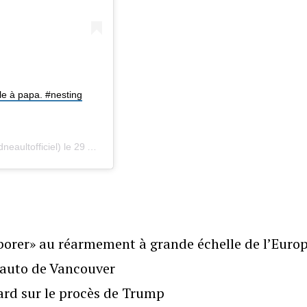
ille à papa. #nesting
eaultofficiel) le
29 Août 2018 à 9 :09 PDT
borer» au réarmement à grande échelle de l’Euro
l’auto de Vancouver
gard sur le procès de Trump