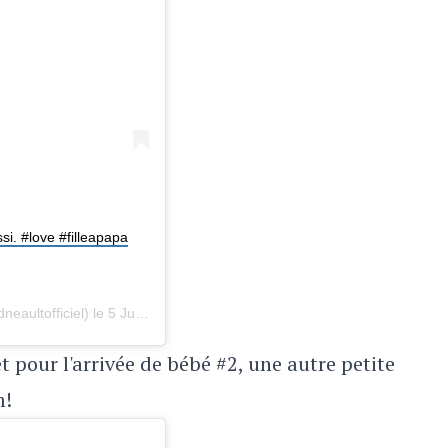
si. #love #filleapapa
eaultofficiel) le
5 Juil. 2018 à 8 :18 PDT
t pour l'arrivée de bébé #2, une autre petite
m!