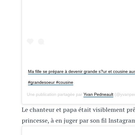
Ma fille se prépare à devenir grande s?ur et cousine aus
#grandesoeur #cousine
Une publication partagée par
Yvan Pedneault
(@yvanpedn
Le chanteur et papa était visiblement prê
princesse, à en juger par son fil Instagra