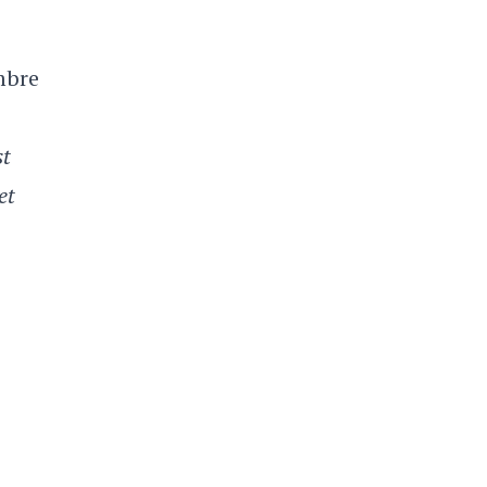
mbre
st
et