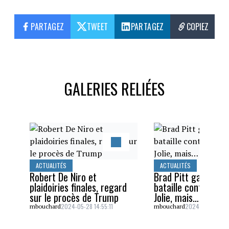
PARTAGEZ
TWEET
PARTAGEZ
COPIEZ
GALERIES RELIÉES
ACTUALITÉS
ACTUALITÉS
Robert De Niro et
Brad Pitt gagne un
plaidoiries finales, regard
bataille contre Ang
sur le procès de Trump
Jolie, mais…
2024-05-28 14:55:11
2024-05-26 16:5
mbouchard
mbouchard