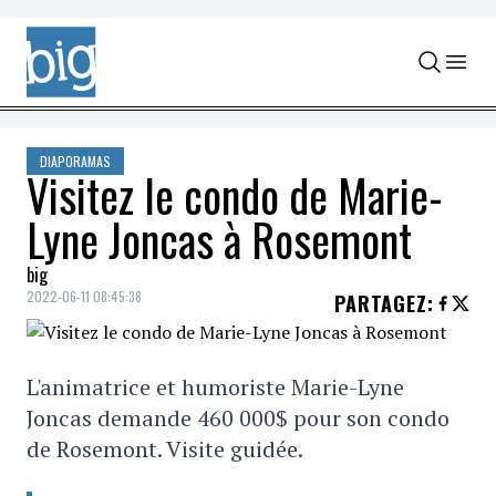
Skip to content
DIAPORAMAS
Visitez le condo de Marie-
Lyne Joncas à Rosemont
big
2022-06-11 08:45:38
PARTAGEZ
:
L'animatrice et humoriste Marie-Lyne
Joncas demande 460 000$ pour son condo
de Rosemont. Visite guidée.