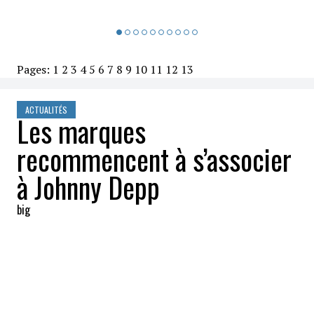
Pages:
1
2
3
4
5
6
7
8
9
10
11
12
13
ACTUALITÉS
Les marques
recommencent à s’associer
à Johnny Depp
big
2022-06-10 16:35:45
PARTAGEZ
:
La victoire de
Johnny Depp
devant les