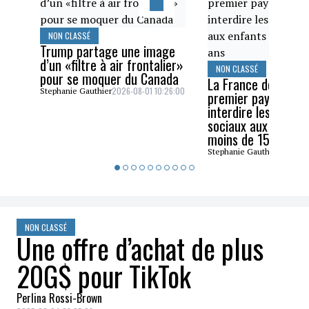
NON CLASSÉ
Trump partage une image
d’un «filtre à air frontalier»
NON CLASSÉ
pour se moquer du Canada
La France devient l
2026-08-01 10:26:00
Stephanie Gauthier
premier pays de l’U
interdire les résea
sociaux aux enfant
moins de 15 ans
2026-07
Stephanie Gauthier
NON CLASSÉ
Une offre d’achat de plus
20G$ pour TikTok
Perlina Rossi-Brown