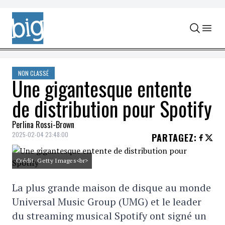
Skip to content
NON CLASSÉ
Une gigantesque entente
de distribution pour Spotify
Perlina Rossi-Brown
2025-02-04 23:48:00
PARTAGEZ
:
Crédit: Getty Images<br>
La plus grande maison de disque au monde
Universal Music Group (UMG) et le leader
du streaming musical Spotify ont signé un