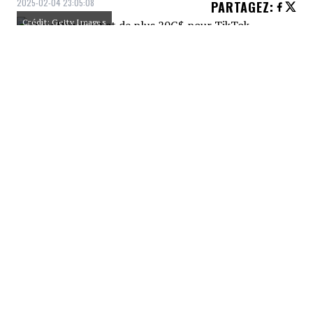
2025-02-04 23:05:08
PARTAGEZ
:
Crédit: Getty Images
Un groupe d’investisseurs américains, dont
le célèbre youtubeur Mr Beast, a cumulé
plus de 20 milliards de dollars afin
d’acheter les activités et actifs de TikTok
aux États-Unis, rapporte Jesse Tinley,
l’entrepreneur technologique qui organise
l’offre d’achat.
LE SOUTIEN DE MR BEAST
Crédit: Getty Images
Le consortium a le soutien de Mr Beast (Jimmy
Donaldson), qui détient le compte le plus suivi de
YouTube, affirme M. Tinsley lors d’une entrevue avec
Bloomberg.