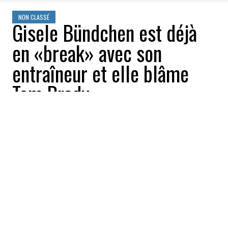
NON CLASSÉ
Gisele Bündchen est déjà
en «break» avec son
entraîneur et elle blâme
Tom Brady
sdupont
2024-06-13 21:13:32
PARTAGEZ
:
Crédit: Getty Images/Instagram @tombrady
La romance de
Gisele Bündchen
avec son
instructeur de jiujitsu
Joaquim Valente
serait déjà en mode «break», et elle blâme
son ex-mari
Tom Brady
.