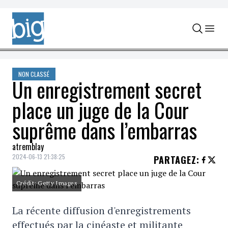
Skip to content
NON CLASSÉ
Un enregistrement secret
place un juge de la Cour
suprême dans l’embarras
atremblay
2024-06-13 21:38:25
PARTAGEZ
:
Crédit: Getty Images
La récente diffusion d'enregistrements
effectués par la cinéaste et militante