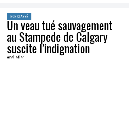
NON CLASSÉ
Un veau tué sauvagement
au Stampede de Calgary
suscite l’indignation
gpelletier
2024-07-17 21:58:42
PARTAGEZ
:
Crédit: Getty Images
L'histoire se répète alors que le Calgary
Stampede a fait de nouveau l'objet de vives
critiques après que quatre animaux de
rodéo ont été euthanasiés en raison de
blessures subies pendant l'événement, y