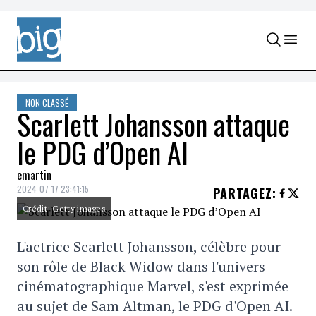
Skip to content
NON CLASSÉ
Scarlett Johansson attaque
le PDG d’Open AI
emartin
2024-07-17 23:41:15
PARTAGEZ
:
Crédit: Getty images
L'actrice Scarlett Johansson, célèbre pour
son rôle de Black Widow dans l'univers
cinématographique Marvel, s'est exprimée
au sujet de Sam Altman, le PDG d'Open AI.