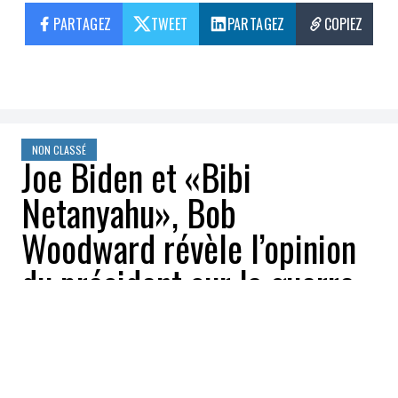
PARTAGEZ
TWEET
PARTAGEZ
COPIEZ
NON CLASSÉ
Joe Biden et «Bibi
Netanyahu», Bob
Woodward révèle l’opinion
du président sur la guerre
d’Israël et son premier
ministre
sdupont