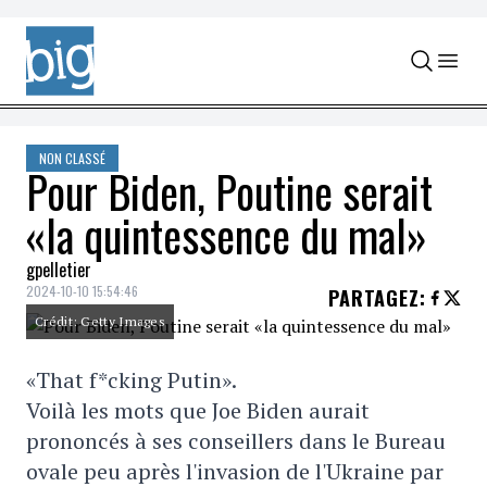
Skip to content
NON CLASSÉ
Pour Biden, Poutine serait
«la quintessence du mal»
gpelletier
2024-10-10 15:54:46
PARTAGEZ
:
Crédit: Getty Images
«That f*cking Putin».
Voilà les mots que Joe Biden aurait
prononcés à ses conseillers dans le Bureau
ovale peu après l'invasion de l'Ukraine par