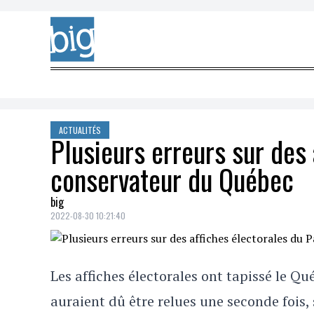
Skip to content
ACTUALITÉS
Plusieurs erreurs sur des 
conservateur du Québec
big
2022-08-30 10:21:40
Les affiches électorales ont tapissé le Qu
auraient dû être relues une seconde fois, 