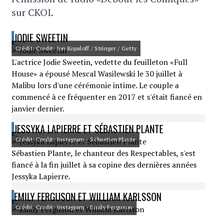
sur CKOI.
JODIE SWEETIN
Crédit: Credit: Jon Kopaloff / Stringer / Getty
L'actrice Jodie Sweetin, vedette du feuilleton «Full
House» a épousé Mescal Wasilewski le 30 juillet à
Malibu lors d'une cérémonie intime. Le couple a
commencé à ce fréquenter en 2017 et s'était fiancé en
janvier dernier.
JESSYKA LAPIERRE ET SÉBASTIEN PLANTE
Crédit: Credit: Instagram - Sébastien Plante
Sébastien Plante, le chanteur des Respectables, s'est
fiancé à la fin juillet à sa copine des dernières années
Jessyka Lapierre.
EMILY FERGUSON ET WILLIAM KARLSSON
Crédit: Credit: Instagram - Emily Ferguson