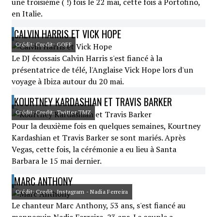
une troisième ( !) fois le 22 mai, cette fois à Portofino,
en Italie.
CALVIN HARRIS ET VICK HOPE
Crédit: Credit: GOFF
Le DJ écossais Calvin Harris s'est fiancé à la
présentatrice de télé, l'Anglaise Vick Hope lors d'un
voyage à Ibiza autour du 20 mai.
KOURTNEY KARDASHIAN ET TRAVIS BARKER
Crédit: Credit: Twitter TMZ
Pour la deuxième fois en quelques semaines, Kourtney
Kardashian et Travis Barker se sont mariés. Après
Vegas, cette fois, la cérémonie a eu lieu à Santa
Barbara le 15 mai dernier.
MARC ANTHONY
Crédit: Credit: Instagram - Nadia Ferreira
Le chanteur Marc Anthony, 53 ans, s'est fiancé au