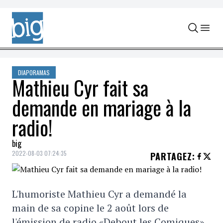
Skip to content
DIAPORAMAS
Mathieu Cyr fait sa
demande en mariage à la
radio!
big
2022-08-03 07:24:35
PARTAGEZ
:
L'humoriste Mathieu Cyr a demandé la
main de sa copine le 2 août lors de
l'émission de radio «Debout les Comiques»