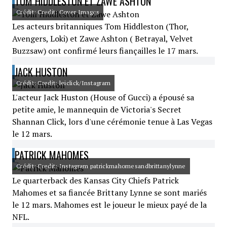
TOM HIDDLESTON ET ZAWE ASHTON
Crédit: Credit: Cover Images
Les acteurs britanniques Tom Hiddleston (Thor,
Avengers, Loki) et Zawe Ashton ( Betrayal, Velvet
Buzzsaw) ont confirmé leurs fiançailles le 17 mars.
JACK HUSTON
Crédit: Credit: leiclick/Instagram
L'acteur Jack Huston (House of Gucci) a épousé sa
petite amie, le mannequin de Victoria's Secret
Shannan Click, lors d'une cérémonie tenue à Las Vegas
le 12 mars.
PATRICK MAHOMES
Crédit: Credit: Instagram patrickmahomesandbrittanylynne
Le quarterback des Kansas City Chiefs Patrick
Mahomes et sa fiancée Brittany Lynne se sont mariés
le 12 mars. Mahomes est le joueur le mieux payé de la
NFL.