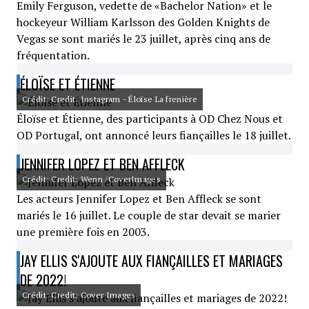
Emily Ferguson, vedette de «Bachelor Nation» et le
hockeyeur William Karlsson des Golden Knights de
Vegas se sont mariés le 23 juillet, après cinq ans de
fréquentation.
ÉLOÏSE ET ÉTIENNE
Crédit: Credit: Instagram - Éloïse La frenière
Éloïse et Étienne, des participants à OD Chez Nous et
OD Portugal, ont annoncé leurs fiançailles le 18 juillet.
JENNIFER LOPEZ ET BEN AFFLECK
Crédit: Credit: Wenn /CoverImages
Les acteurs Jennifer Lopez et Ben Affleck se sont
mariés le 16 juillet. Le couple de star devait se marier
une première fois en 2003.
JAY ELLIS S'AJOUTE AUX FIANÇAILLES ET MARIAGES
DE 2022!
Crédit: Credit: Cover Images