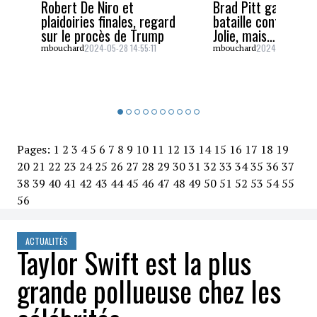
Robert De Niro et
Brad Pitt gagne un
plaidoiries finales, regard
bataille contre Ang
sur le procès de Trump
Jolie, mais…
2024-05-28 14:55:11
2024-05-26 16:5
mbouchard
mbouchard
Pages:
1
2
3
4
5
6
7
8
9
10
11
12
13
14
15
16
17
18
19
20
21
22
23
24
25
26
27
28
29
30
31
32
33
34
35
36
37
38
39
40
41
42
43
44
45
46
47
48
49
50
51
52
53
54
55
56
ACTUALITÉS
Taylor Swift est la plus
grande pollueuse chez les