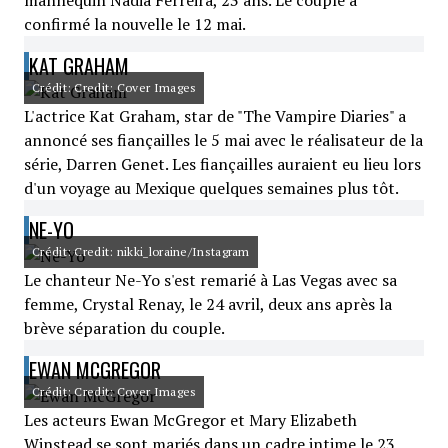
mannequin Nadia Ferreira, 23 ans. Le couple a
confirmé la nouvelle le 12 mai.
KAT GRAHAM
Crédit: Credit: Cover Images
L'actrice Kat Graham, star de "The Vampire Diaries" a
annoncé ses fiançailles le 5 mai avec le réalisateur de la
série, Darren Genet. Les fiançailles auraient eu lieu lors
d'un voyage au Mexique quelques semaines plus tôt.
NE-YO
Crédit: Credit: nikki_loraine/Instagram
Le chanteur Ne-Yo s'est remarié à Las Vegas avec sa
femme, Crystal Renay, le 24 avril, deux ans après la
brève séparation du couple.
EWAN MCGREGOR
Crédit: Credit: Cover Images
Les acteurs Ewan McGregor et Mary Elizabeth
Winstead se sont mariés dans un cadre intime le 23