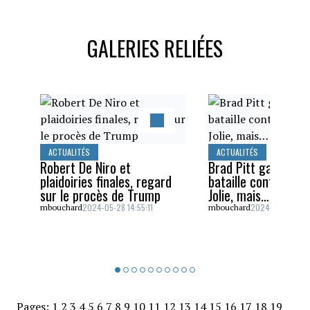
GALERIES RELIÉES
ACTUALITÉS
ACTUALITÉS
Robert De Niro et
Brad Pitt gagne un
plaidoiries finales, regard
bataille contre Ang
sur le procès de Trump
Jolie, mais…
2024-05-28 14:55:11
2024-05-26 16:5
mbouchard
mbouchard
Pages:
1
2
3
4
5
6
7
8
9
10
11
12
13
14
15
16
17
18
19