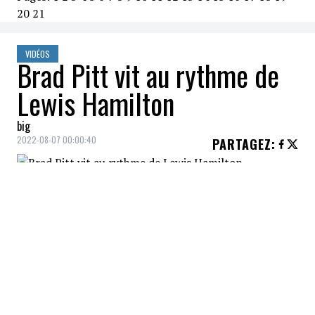
20
21
VIDÉOS
Brad Pitt vit au rythme de
Lewis Hamilton
big
2022-08-07 00:00:40
PARTAGEZ
:
VOUS AIMERIEZ AUSSI
Selena Gomez sublime à la première de
son documentaire!
Bono a viré une «brosse» avec Obama!