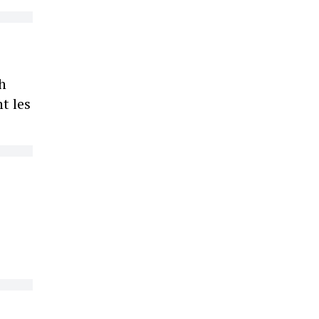
h
t les