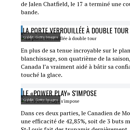
de Jalen Chatfield, le 17 a terminé une co
bande.
LA PORTE VERROUILLÉE À DOUBLE TOUR
Crédit: Getty Images
En plus de sa tenue incroyable sur le pl
blanchissage, son quatrième de la saison,
Canada l’a vraiment aidé à bâtir sa confi
touché la glace.
LE «POWER PLAY» S'IMPOSE
Crédit: Getty Images
Dans ces deux parties, le Canadien de Mon
une efficacité de 42,85%, soit de 3 buts
St-Louis fait des tsunamis dernièrement.