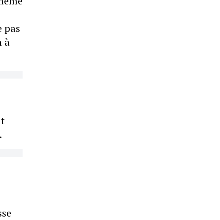
a même
e pas
n à
nt
.
sse