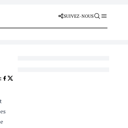
SUIVEZ-NOUS
Z
:
t
nes
le