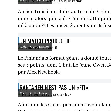
Ancien troisième choix au total du CH en
match, alors qu’il a été l’un des attaquant
déjà oublié? Les huées étaient subtils à s
UN MATCH PRODUCTIF
Crédit: Getty Images
Le Finlandais format géant a donné toute
ses 3 points, dont 1 but. Le jeune Owen B
par Alex Newhook.
RANTANEN N'EST PAS UN «FIT»
Crédit: Getty Images
Alors que les Canes pensaient avoir cla