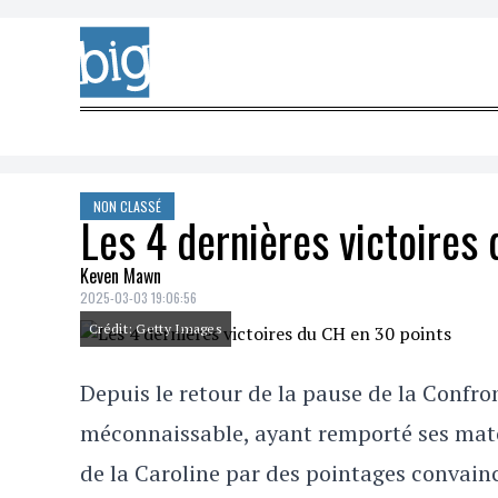
Skip to content
NON CLASSÉ
Les 4 dernières victoires
Keven Mawn
2025-03-03 19:06:56
Crédit: Getty Images
Depuis le retour de la pause de la Confro
méconnaissable, ayant remporté ses matc
de la Caroline par des pointages convainca