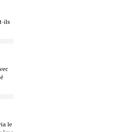
-ils
avec
té
ia le