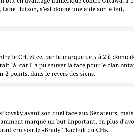
t un but en avantage numérique contre Ottawa, à p
, Lane Hutson, s’est donné une aide sur le but,
tre le CH, et ce, par la marque de 5 à 2 à domicil
it là, car il a pu sauver la face pour le clan onta
 2 points, dans le revers des siens.
afkovsky avant son duel face aux Sénateurs, mais 
 notamment marqué un but important, en plus d’avo
aurait cru voir le «Brady Tkachuk du CH».