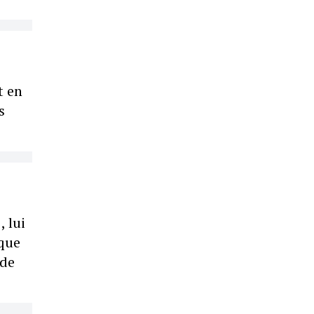
t en
s
 lui
 que
 de