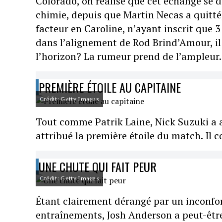
Colorado, on réalise que cet échange se d
chimie, depuis que Martin Necas a quitt
facteur en Caroline, n’ayant inscrit que 3
dans l’alignement de Rod Brind’Amour, il 
l’horizon? La rumeur prend de l’ampleur.
PREMIÈRE ÉTOILE AU CAPITAINE
Crédit: Getty Images
Tout comme Patrik Laine, Nick Suzuki a aj
attribué la première étoile du match. Il c
UNE CHUTE QUI FAIT PEUR
Crédit: Getty Images
Étant clairement dérangé par un inconfor
entraînements, Josh Anderson a peut-être