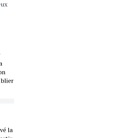
eux
y
a
on
blier
vé la