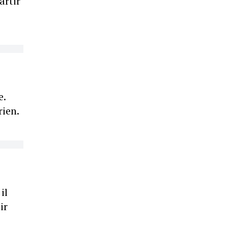
artir
e.
rien.
il
ir