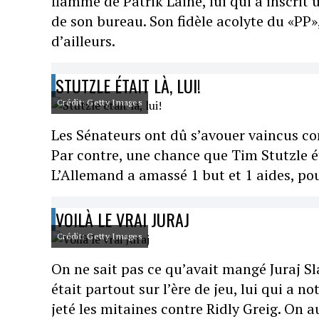
flamme de Patrik Laine, lui qui a inscri
de son bureau. Son fidèle acolyte du «PP»
d’ailleurs.
STUTZLE ÉTAIT LÀ, LUI!
Crédit: Getty Images
Les Sénateurs ont dû s’avouer vaincus con
Par contre, une chance que Tim Stutzle éta
L’Allemand a amassé 1 but et 1 aides, pour
VOILÀ LE VRAI JURAJ
Crédit: Getty Images
On ne sait pas ce qu’avait mangé Juraj Sl
était partout sur l’ère de jeu, lui qui a
jeté les mitaines contre Ridly Greig. On 