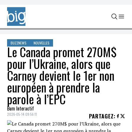
Skip to content
BUZZNEWS
NOUVELLES
Le Canada promet 270M$
pour l’Ukraine, alors que
Carney devient le 1er non
européen à prendre la
parole à l’EPC
Bum Interactif
2026-05-14 09:56:11
PARTAGEZ
: