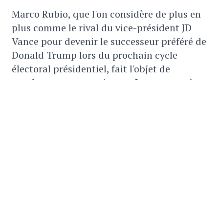
Marco Rubio, que l'on considère de plus en
plus comme le rival du vice-président JD
Vance pour devenir le successeur préféré de
Donald Trump lors du prochain cycle
électoral présidentiel, fait l'objet de
nombreuses moqueries sur Internet après
avoir posé pour une photo pour le moins
étrange à bord d'Air Force One, alors qu'il
se rendait en Chine aux côtés de Trump et
de hauts responsables de l'administration.
Le secrétaire d'État est apparu vêtu de la
désormais tristement célèbre tenue grise
Nike Tech Fleece, devenue virale dans le
monde entier après que Trump eut publié
une photo montrant le dirigeant