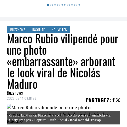
BUZZNEWS
INSOLITE
NOUVELLES
Marco Rubio vilipendé pour
une photo
«embarrassante» arborant
le look viral de Nicolás
Maduro
Buzznews
2026-05-14 09:18:26
PARTAGEZ
:
Crédit: La Maison Blanche via X / Photo de presse / Anadolu via
Getty Images / Capture Truth Social / Real Donald Trump