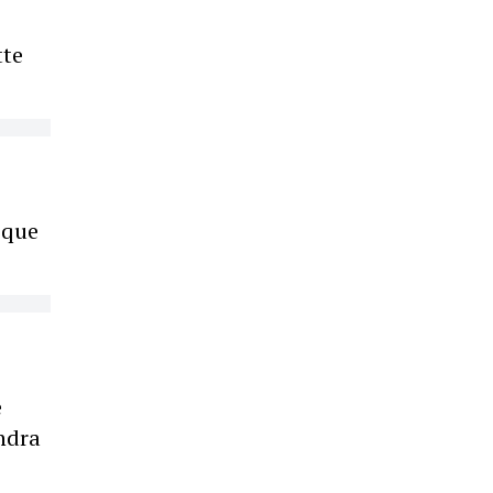
tte
 que
e
endra