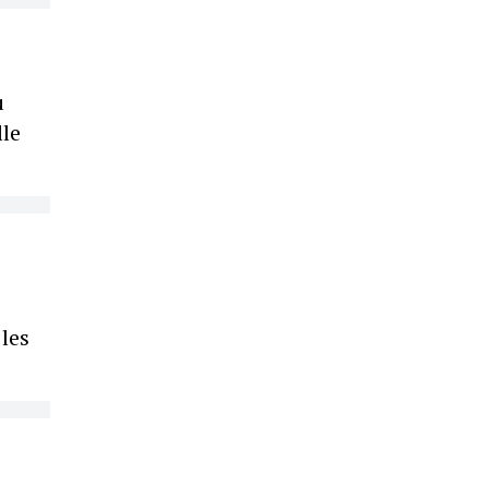
u
lle
les