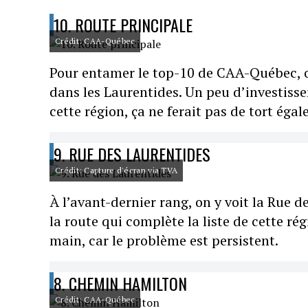
10. ROUTE PRINCIPALE
Crédit: CAA-Québec
Pour entamer le top-10 de CAA-Québec, o
dans les Laurentides. Un peu d’investiss
cette région, ça ne ferait pas de tort éga
9. RUE DES LAURENTIDES
Crédit: Capture d'écran via TVA
À l’avant-dernier rang, on y voit la Rue 
la route qui complète la liste de cette ré
main, car le problème est persistent.
8. CHEMIN HAMILTON
Crédit: CAA-Québec