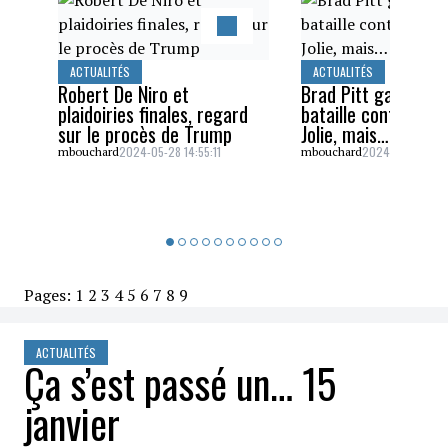
ACTUALITÉS
ACTUALITÉS
Robert De Niro et
Brad Pitt gagne un
plaidoiries finales, regard
bataille contre Ang
sur le procès de Trump
Jolie, mais…
2024-05-28 14:55:11
2024-05-26 16:5
mbouchard
mbouchard
Pages:
1
2
3
4
5
6
7
8
9
ACTUALITÉS
Ça s’est passé un… 15
janvier