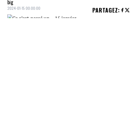
big
2024-01-15 00:00:00
PARTAGEZ
:
2018
La gymnaste américaine Simone
Biles, médaillée d'or aux Jeux
olympiques, affirme qu'elle fait
partie des 130 femmes qui ont été
abusées sexuellement par l'ancien
médecin de l'équipe Larry Nassar.
2001
L'encyclopédie gratuite sur
Internet, Wikipedia, est mise en