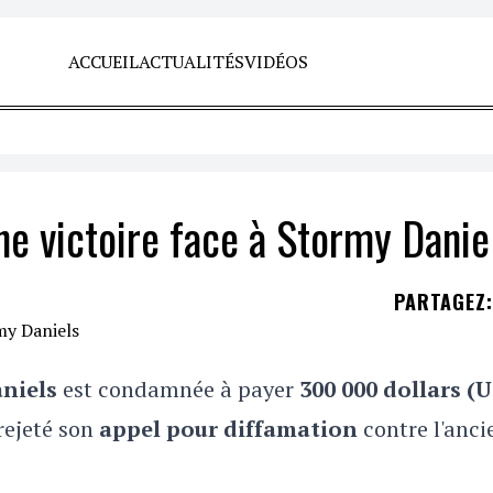
ACCUEIL
ACTUALITÉS
VIDÉOS
e victoire face à Stormy Danie
PARTAGEZ
:
aniels
est condamnée à payer
300 000 dollars (U
rejeté son
appel pour diffamation
contre l'anci