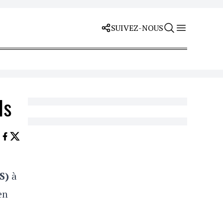
SUIVEZ-NOUS
ls
S)
à
en