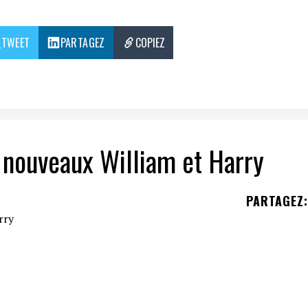
TWEET
PARTAGEZ
COPIEZ
nouveaux William et Harry
PARTAGEZ
:
é
The Crown
de
Netflix
sont à la
recherche
d'acte
 avec le
Prince Harry
et le
Prince William
.
la
famille royale britannique
vient de lancer un