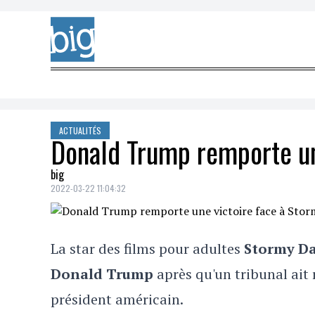
Skip to content
ACTUALITÉS
Donald Trump remporte un
big
2022-03-22 11:04:32
La star des films pour adultes
Stormy D
Donald Trump
après qu'un tribunal ait 
président américain.