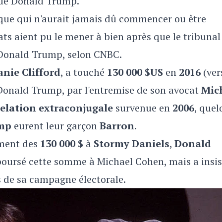
n de Donald Trump.
ique qui n'aurait jamais dû commencer ou être
ats aient pu le mener à bien après que le tribunal
é Donald Trump, selon CNBC.
nie Clifford
, a touché
130 000 $US
en
2016
(ver
Donald Trump, par l'entremise de son avocat
Mic
relation extraconjugale
survenue en
2006
, quel
mp
eurent leur garçon
Barron
.
ement des
130 000 $
à
Stormy Daniels
,
Donald
mboursé cette somme à Michael Cohen, mais a insis
s de sa campagne électorale.