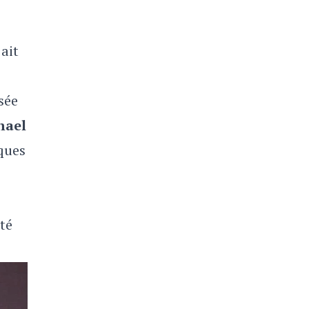
 ait
sée
hael
ques
té