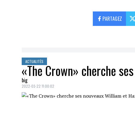
PARTAGEZ
ACTUALITÉS
«The Crown» cherche ses 
big
2022-03-22 11:00:02
Les producteurs de la populaire série tél
ayant «une forte ressemblance physique»
La série télé qui porte à l'écran la vie de 