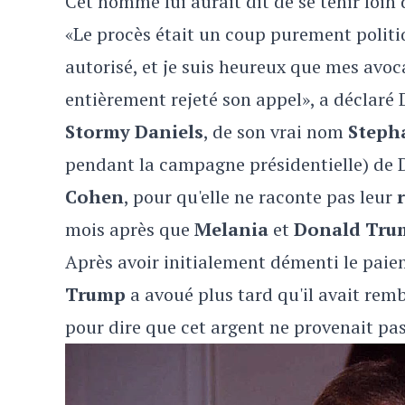
Cet homme lui aurait dit de se tenir loi
«Le procès était un coup purement polit
autorisé, et je suis heureux que mes avoc
entièrement rejeté son appel», a déclar
Stormy Daniels
, de son vrai nom
Stepha
pendant la campagne présidentielle) de 
Cohen
, pour qu'elle ne raconte pas leur
mois après que
Melania
et
Donald Tru
Après avoir initialement démenti le pai
Trump
a avoué plus tard qu'il avait re
pour dire que cet argent ne provenait pa