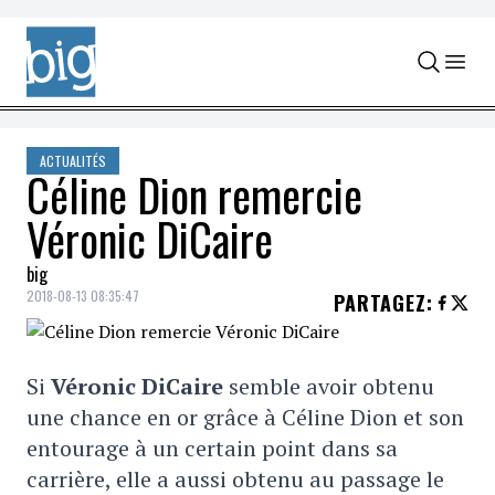
Skip to content
ACTUALITÉS
Céline Dion remercie
Véronic DiCaire
big
2018-08-13 08:35:47
PARTAGEZ
:
Si
Véronic DiCaire
semble avoir obtenu
une chance en or grâce à Céline Dion et son
entourage à un certain point dans sa
carrière, elle a aussi obtenu au passage le