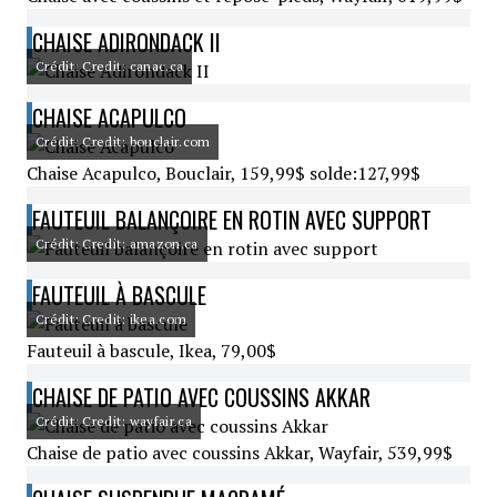
CHAISE ADIRONDACK II
Crédit: Credit: canac.ca
CHAISE ACAPULCO
Crédit: Credit: bouclair.com
Chaise Acapulco, Bouclair, 159,99$ solde:127,99$
FAUTEUIL BALANÇOIRE EN ROTIN AVEC SUPPORT
Crédit: Credit: amazon.ca
FAUTEUIL À BASCULE
Crédit: Credit: ikea.com
Fauteuil à bascule, Ikea, 79,00$
CHAISE DE PATIO AVEC COUSSINS AKKAR
Crédit: Credit: wayfair.ca
Chaise de patio avec coussins Akkar, Wayfair, 539,99$