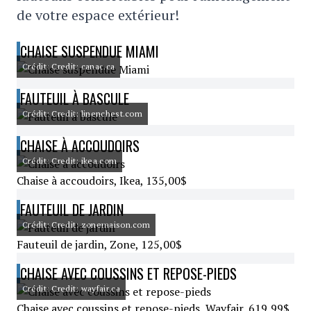
de votre espace extérieur!
CHAISE SUSPENDUE MIAMI
Crédit: Credit: canac.ca
FAUTEUIL À BASCULE
Crédit: Credit: linenchest.com
CHAISE À ACCOUDOIRS
Crédit: Credit: ikea.com
Chaise à accoudoirs, Ikea, 135,00$
FAUTEUIL DE JARDIN
Crédit: Credit: zonemaison.com
Fauteuil de jardin, Zone, 125,00$
CHAISE AVEC COUSSINS ET REPOSE-PIEDS
Crédit: Credit: wayfair.ca
Chaise avec coussins et repose-pieds, Wayfair, 619,99$