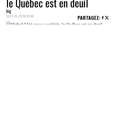
le Québec est en deuil
big
2023-05-29 09:10:08
PARTAGEZ
:
Michel Côté est décédé. L'acteur tant aimé
par les Québécois avait 72 ans. Dans un
communiqué de presse, on peut lire: «Le
mythique acteur, qui aura su marquer tout
le Québec par son immense talent et son
insatiable passion, restera à jamais
présent dans notre mémoire collective. Une
annonce suivra prochainement concernant
les cérémonies entourant cette immense
épreuve. Aucune entrevue et aucun
commentaire ne seront faits jusqu’à cette