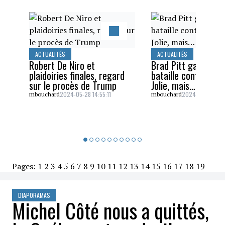
ACTUALITÉS
ACTUALITÉS
Robert De Niro et
Brad Pitt gagne un
plaidoiries finales, regard
bataille contre Ang
sur le procès de Trump
Jolie, mais…
2024-05-28 14:55:11
2024-05-26 16:5
mbouchard
mbouchard
Pages:
1
2
3
4
5
6
7
8
9
10
11
12
13
14
15
16
17
18
19
DIAPORAMAS
Michel Côté nous a quittés,