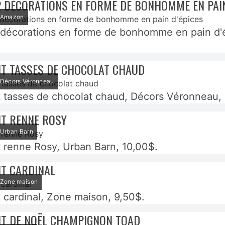
2 DÉCORATIONS EN FORME DE BONHOMME EN PAIN
: Amazon
 décorations en forme de bonhomme en pain d'
T TASSES DE CHOCOLAT CHAUD
: Décors Véronneau
tasses de chocolat chaud, Décors Véronneau, 
T RENNE ROSY
: Urban Barn
renne Rosy, Urban Barn, 10,00$.
T CARDINAL
: Zone maison
cardinal, Zone maison, 9,50$.
T DE NOËL CHAMPIGNON TOAD