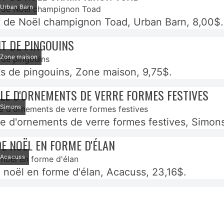
: Urban Barn
 de Noël champignon Toad, Urban Barn, 8,00$.
T DE PINGOUINS
: Zone maison
 de pingouins, Zone maison, 9,75$.
LE D'ORNEMENTS DE VERRE FORMES FESTIVES
: Simons
e d'ornements de verre formes festives, Simon
E NOËL EN FORME D'ÉLAN
: Acacuss
 noël en forme d'élan, Acacuss, 23,16$.