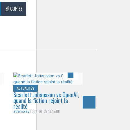
COPIEZ
ACTUALITÉS
Scarlett Johansson vs OpenAI,
quand la fiction rejoint la
réalité
2024-05-25 16:15:06
atremblay
ACTUALITÉS
L'horrible portrai
Charles, symbole