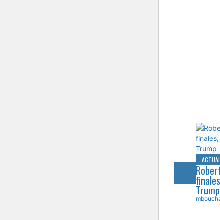
ACTUAL
Robert
finale
Trump
mboucha