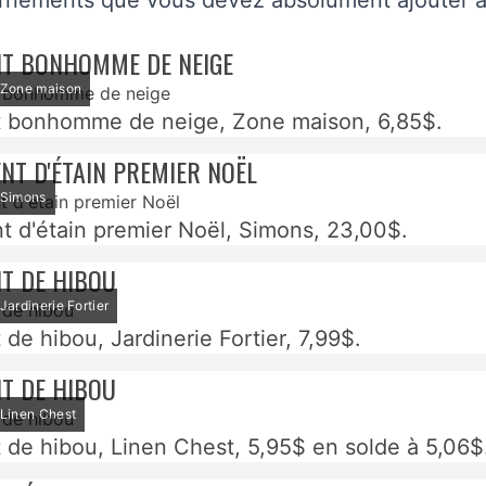
ornements que vous devez absolument ajouter à
T BONHOMME DE NEIGE
: Zone maison
 bonhomme de neige, Zone maison, 6,85$.
NT D'ÉTAIN PREMIER NOËL
: Simons
t d'étain premier Noël, Simons, 23,00$.
T DE HIBOU
 Jardinerie Fortier
de hibou, Jardinerie Fortier, 7,99$.
T DE HIBOU
: Linen Chest
de hibou, Linen Chest, 5,95$ en solde à 5,06$